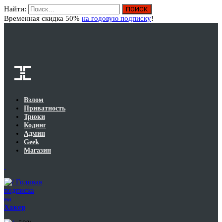
Найти:
Вход
Временная скидка 50%
на годовую подписку
!
Взлом
Приватность
Трюки
Кодинг
Админ
Geek
Магазин
Годовая
подписка
на
Хакер