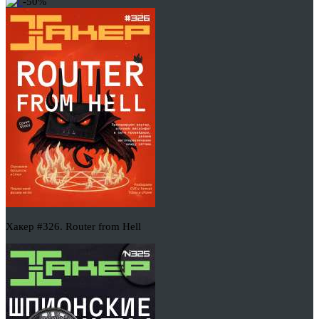
-50%
Хакер #326. Router from Hell