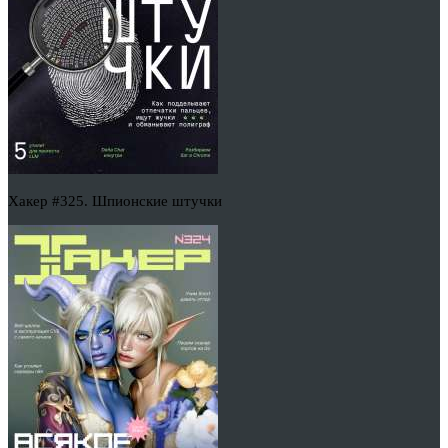
Хакер #325. Шпионские штучки