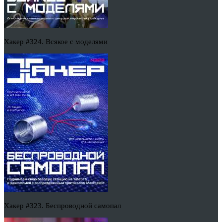
Хакер #324. Всякое с моделями
Хакер #323. Беспроводной самопал