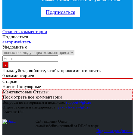
Подписаться
Открыть комментарии
Подписаться
авторизуйтесь
Уведомить о
Пожалуйста, войдите, чтобы прокомментировать
0
комментариев
Старые
Новые
Популярные
Межтекстовые Отзывы
Посмотреть все комментарии
Вопросы по материалам и подписке:
support@glc.ru
Отдел рекламы и спецпроектов:
yakovleva.a@glc.ru
Контент
18+
Сайт защищен Qrator —
самой забойной защитой от DDoS в мире
Подписка для физлиц