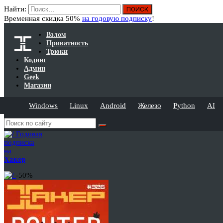
Найти:
Временная скидка 50%
на годовую подписку
!
Взлом
Приватность
Трюки
Кодинг
Админ
Geek
Магазин
Windows
Linux
Android
Железо
Python
AI
Годовая
подписка
на
Хакер
-50%