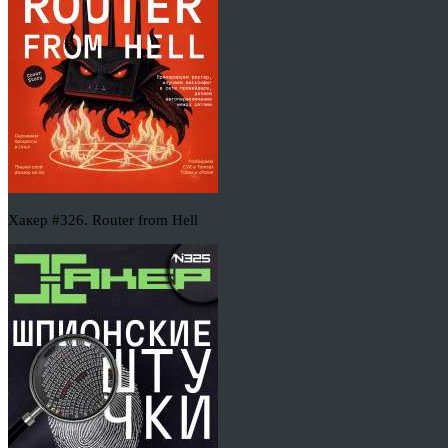
Хакер #326. Router from Hell