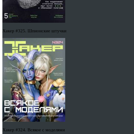
Хакер #325. Шпионские штучки
Хакер #324. Всякое с моделями