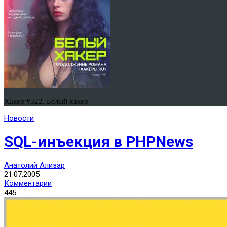
Хакер #322. Белый хакер
Новости
SQL-инъекция в PHPNews
Анатолий Ализар
21.07.2005
Комментарии
445