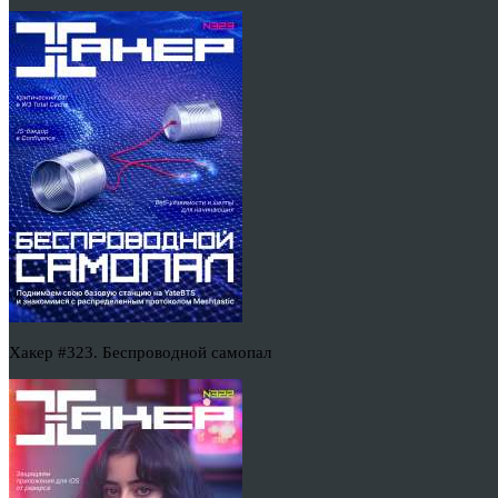
Хакер #323. Беспроводной самопал