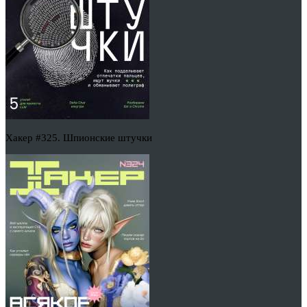
Хакер #325. Шпионские штучки