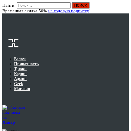
Найти:
Вход
Временная скидка 50%
на годовую подписку
!
Взлом
Приватность
Трюки
Кодинг
Админ
Geek
Магазин
Годовая
подписка
на
Хакер