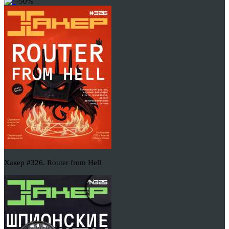
-50%
Хакер #326. Router from Hell