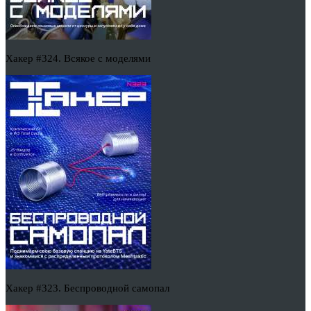
Хакер #324. Всякое с моделями
Хакер #323. Беспроводной самопал