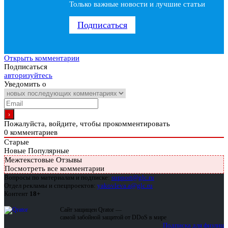
Только важные новости и лучшие статьи
Подписаться
Открыть комментарии
Подписаться
авторизуйтесь
Уведомить о
Пожалуйста, войдите, чтобы прокомментировать
0
комментариев
Старые
Новые
Популярные
Межтекстовые Отзывы
Посмотреть все комментарии
Вопросы по материалам и подписке:
support@glc.ru
Отдел рекламы и спецпроектов:
yakovleva.a@glc.ru
Контент
18+
Сайт защищен Qrator —
самой забойной защитой от DDoS в мире
Подписка для физлиц