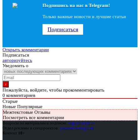
Подпишись на наc в Telegram!
Только важные новости и лучшие статьи
Подписаться
Открыть комментарии
Подписаться
авторизуйтесь
Уведомить о
Пожалуйста, войдите, чтобы прокомментировать
0
комментариев
Старые
Новые
Популярные
Межтекстовые Отзывы
Посмотреть все комментарии
Вопросы по материалам и подписке:
support@glc.ru
Отдел рекламы и спецпроектов:
yakovleva.a@glc.ru
Контент
18+