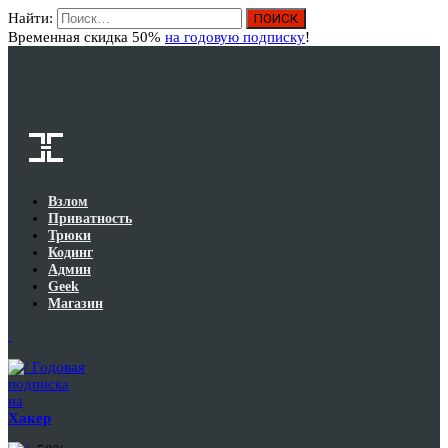
Найти:
Вход
Временная скидка 50%
на годовую подписку
!
Взлом
Приватность
Трюки
Кодинг
Админ
Geek
Магазин
Годовая
подписка
на
Хакер