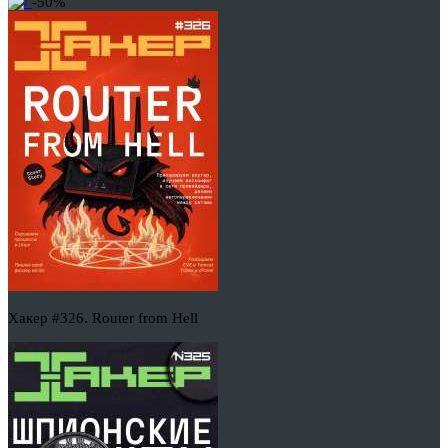
-50%
Хакер #326. Router from Hell