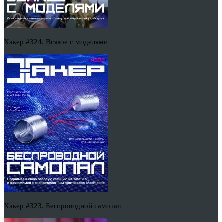
Хакер #324. Всякое с моделями
Хакер #323. Беспроводной самопал