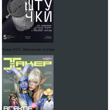
Хакер #325. Шпионские штучки