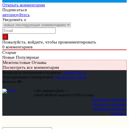
Открыть комментарии
Подписаться
авторизуйтесь
Уведомить о
Пожалуйста, войдите, чтобы прокомментировать
0
комментариев
Старые
Новые
Популярные
Межтекстовые Отзывы
Посмотреть все комментарии
Вопросы по материалам и подписке:
support@glc.ru
Отдел рекламы и спецпроектов:
yakovleva.a@glc.ru
Контент
18+
Сайт защищен Qrator —
самой забойной защитой от DDoS в мире
Подписка для физлиц
Подписка для юрлиц
Реклама на «Хакере»
Контакты