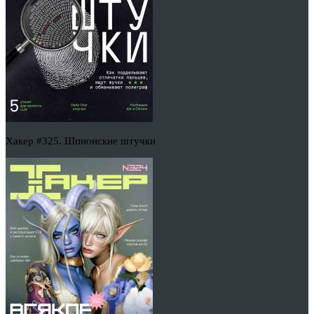
Хакер #325. Шпионские штучки