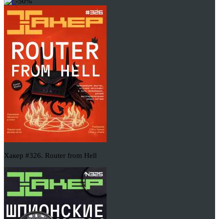
-50%
Хакер #326. Router from Hell