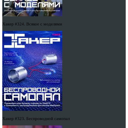
Хакер #324. Всякое с моделями
Хакер #323. Беспроводной самопал