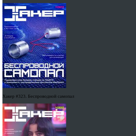
Хакер #323. Беспроводной самопал