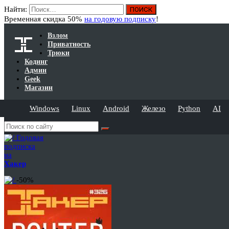
Найти:
Временная скидка 50%
на годовую подписку
!
Взлом
Приватность
Трюки
Кодинг
Админ
Geek
Магазин
Windows
Linux
Android
Железо
Python
AI
Годовая
подписка
на
Хакер
-50%