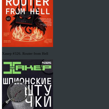
Хакер #326. Router from Hell