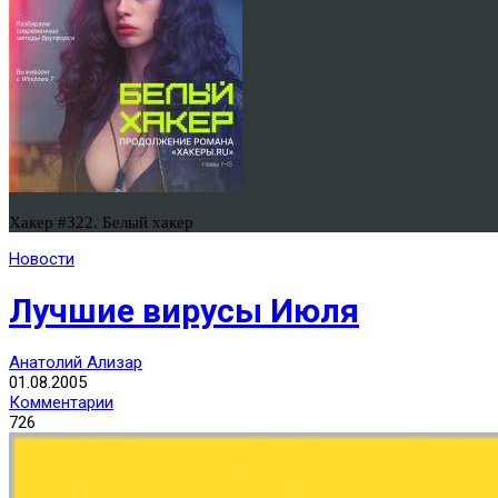
Хакер #322. Белый хакер
Новости
Лучшие вирусы Июля
Анатолий Ализар
01.08.2005
Комментарии
726