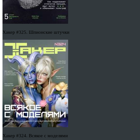
Хакер #325. Шпионские штучки
Хакер #324. Всякое с моделями