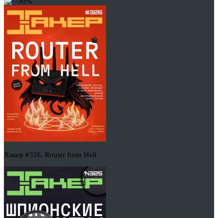
-50%
Хакер #326. Router from Hell