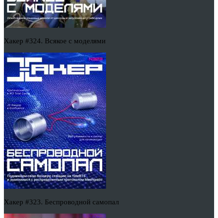
Хакер #324. Всякое с моделями
Хакер #323. Беспроводной самопал