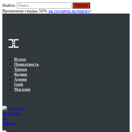
Найти:
Вход
Временная скидка 50%
на годовую подписку
!
Взлом
Приватность
Трюки
Кодинг
Админ
Geek
Магазин
Годовая
подписка
на
Хакер