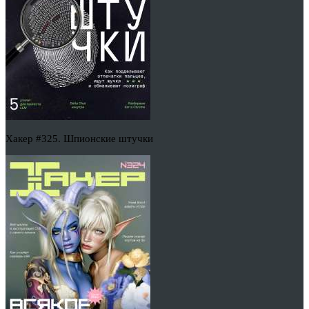
Хакер #325. Шпионские штучки