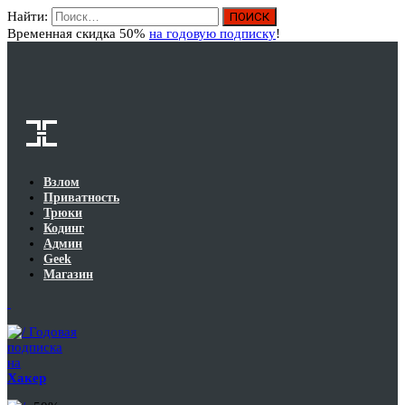
Найти:
Вход
Временная скидка 50%
на годовую подписку
!
Взлом
Приватность
Трюки
Кодинг
Админ
Geek
Магазин
Годовая
подписка
на
Хакер