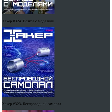
Хакер #324. Всякое с моделями
Хакер #323. Беспроводной самопал