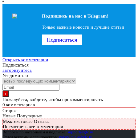
Подпишись на наc в Telegram!
Только важные новости и лучшие статьи
Подписаться
Открыть комментарии
Подписаться
авторизуйтесь
Уведомить о
Пожалуйста, войдите, чтобы прокомментировать
0
комментариев
Старые
Новые
Популярные
Межтекстовые Отзывы
Посмотреть все комментарии
Вопросы по материалам и подписке:
support@glc.ru
Отдел рекламы и спецпроектов:
yakovleva.a@glc.ru