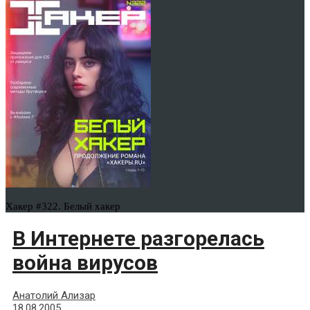
Хакер #322. Белый хакер
В Интернете разгорелась
война вирусов
Анатолий Ализар
18.08.2005