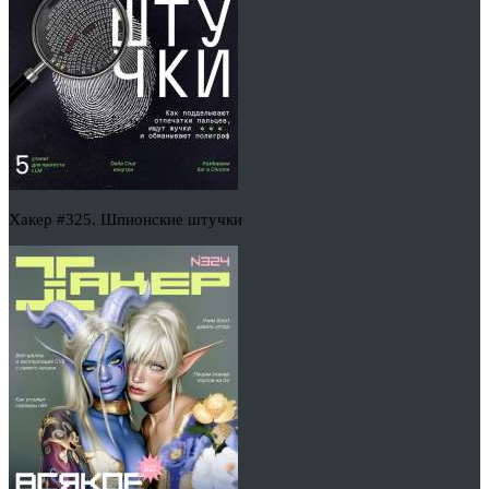
Хакер #325. Шпионские штучки