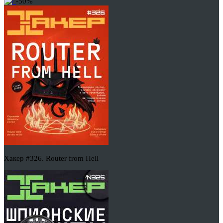
-50%
Хакер #326. Router from Hell