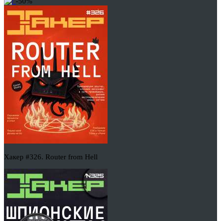
-50%
Хакер #326. Router from Hell