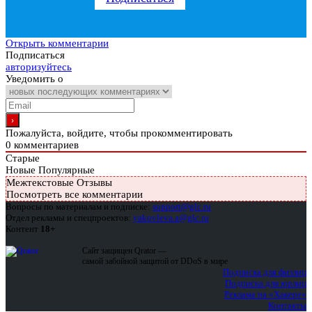
Открыть комментарии
Подписаться
авторизуйтесь
Уведомить о
Пожалуйста, войдите, чтобы прокомментировать
0
комментариев
Старые
Новые
Популярные
Межтекстовые Отзывы
Посмотреть все комментарии
Вопросы по материалам и подписке:
support@glc.ru
Отдел рекламы и спецпроектов:
yakovleva.a@glc.ru
Контент
18+
Сайт защищен Qrator —
самой забойной защитой от DDoS в мире
Подписка для физлиц
Подписка для юрлиц
Реклама на «Хакере»
Контакты