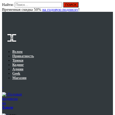
Найти:
Вход
Временная скидка 50%
на годовую подписку
!
Взлом
Приватность
Трюки
Кодинг
Админ
Geek
Магазин
Годовая
подписка
на
Хакер