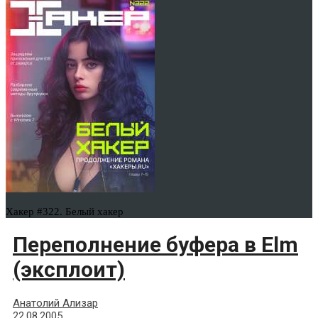
Хакер #322. Белый хакер
Переполнение буфера в Elm
(эксплоит)
Анатолий Ализар
22.08.2005