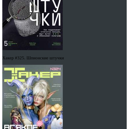
Хакер #325. Шпионские штучки