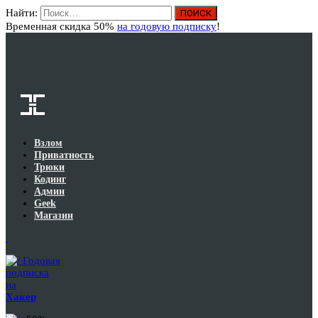
Найти:
Вход
Временная скидка 50%
на годовую подписку
!
Взлом
Приватность
Трюки
Кодинг
Админ
Geek
Магазин
Годовая
подписка
на
Хакер