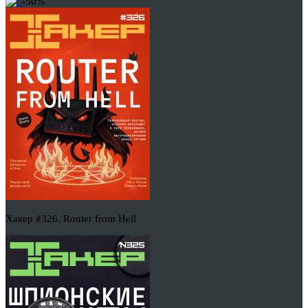
-50%
Хакер #326. Router from Hell