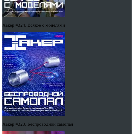
Хакер #324. Всякое с моделями
Хакер #323. Беспроводной самопал