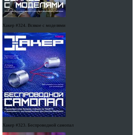
Хакер #324. Всякое с моделями
Хакер #323. Беспроводной самопал