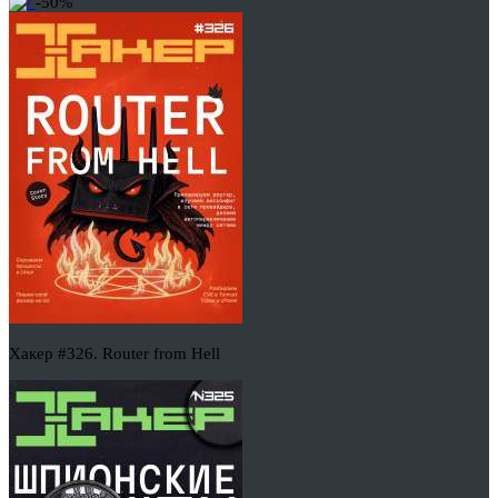
-50%
Хакер #326. Router from Hell