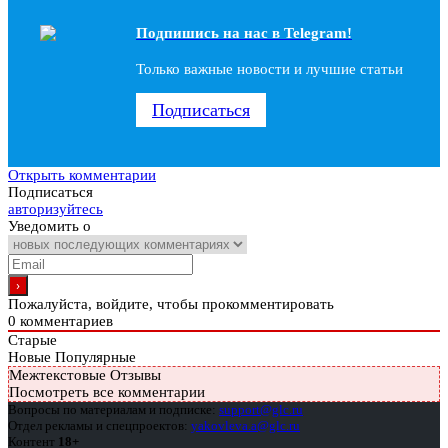
Подпишись на наc в Telegram!
Только важные новости и лучшие статьи
Подписаться
Открыть комментарии
Подписаться
авторизуйтесь
Уведомить о
Пожалуйста, войдите, чтобы прокомментировать
0
комментариев
Старые
Новые
Популярные
Межтекстовые Отзывы
Посмотреть все комментарии
Вопросы по материалам и подписке:
support@glc.ru
Отдел рекламы и спецпроектов:
yakovleva.a@glc.ru
Контент
18+