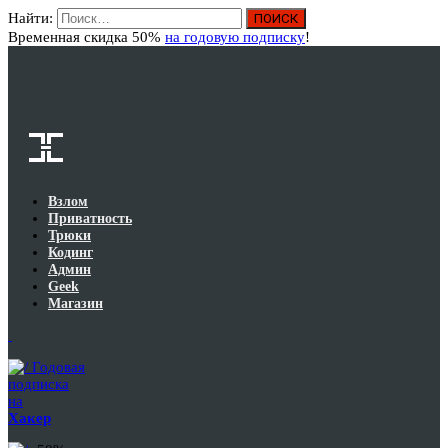
Найти:
Вход
Временная скидка 50%
на годовую подписку
!
Взлом
Приватность
Трюки
Кодинг
Админ
Geek
Магазин
Годовая
подписка
на
Хакер