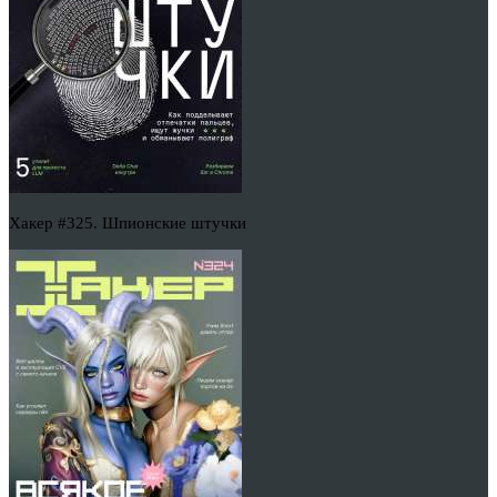
Хакер #325. Шпионские штучки