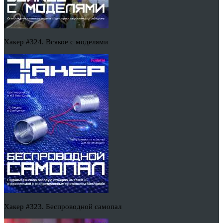
Хакер #324. Всякое с моделями
Хакер #323. Беспроводной самопал