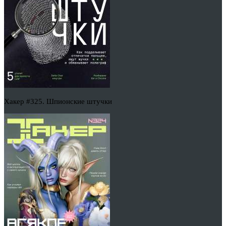
Хакер #325. Шпионские штучки