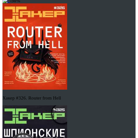
-50%
Хакер #326. Router from Hell