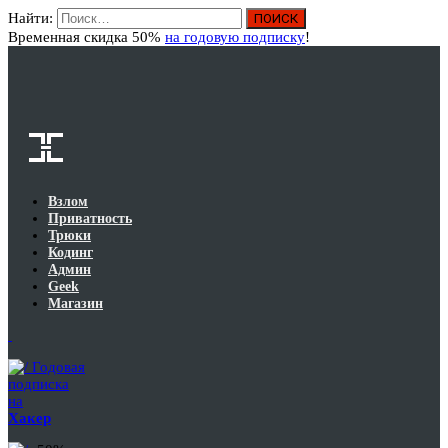
Найти:
Вход
Временная скидка 50%
на годовую подписку
!
Взлом
Приватность
Трюки
Кодинг
Админ
Geek
Магазин
Годовая
подписка
на
Хакер