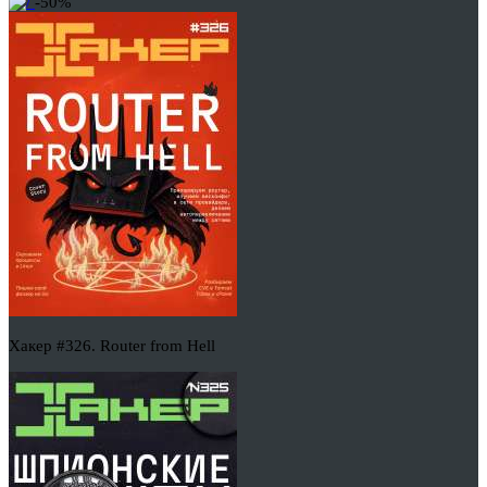
-50%
Хакер #326. Router from Hell