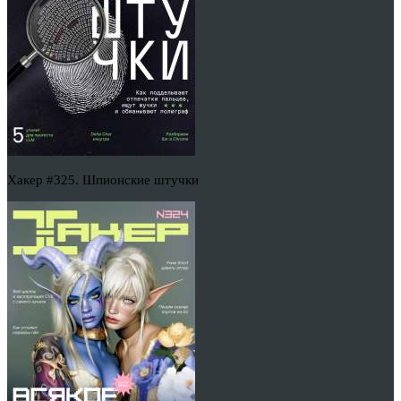
Хакер #325. Шпионские штучки