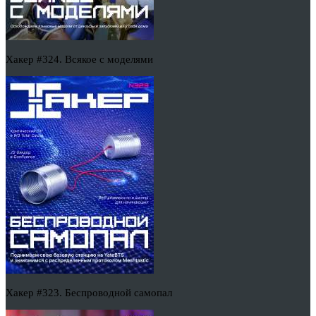
Хакер #324. Всякое с моделями
Хакер #323. Беспроводной самопал