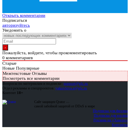
Открыть комментарии
Подписаться
авторизуйтесь
Уведомить о
Пожалуйста, войдите, чтобы прокомментировать
0
комментариев
Старые
Новые
Популярные
Межтекстовые Отзывы
Посмотреть все комментарии
Вопросы по материалам и подписке:
support@glc.ru
Отдел рекламы и спецпроектов:
yakovleva.a@glc.ru
Контент
18+
Сайт защищен Qrator —
самой забойной защитой от DDoS в мире
Подписка для физлиц
Подписка для юрлиц
Реклама на «Хакере»
Контакты