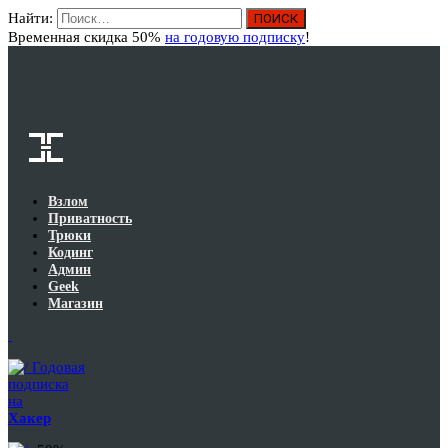
Найти:
Вход
Временная скидка 50%
на годовую подписку
!
Взлом
Приватность
Трюки
Кодинг
Админ
Geek
Магазин
Годовая
подписка
на
Хакер