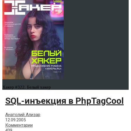
Хакер #322. Белый хакер
SQL-инъекция в PhpTagCool
Анатолий Ализар
12.09.2005
Комментарии
439