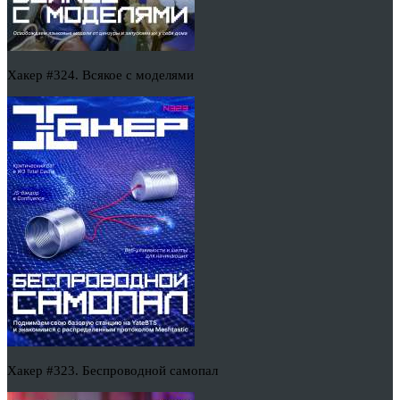
Хакер #324. Всякое с моделями
Хакер #323. Беспроводной самопал