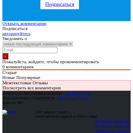
Подписаться
Открыть комментарии
Подписаться
авторизуйтесь
Уведомить о
Пожалуйста, войдите, чтобы прокомментировать
0
комментариев
Старые
Новые
Популярные
Межтекстовые Отзывы
Посмотреть все комментарии
Вопросы по материалам и подписке:
support@glc.ru
Отдел рекламы и спецпроектов:
yakovleva.a@glc.ru
Контент
18+
Сайт защищен Qrator —
самой забойной защитой от DDoS в мире
Подписка для физлиц
Подписка для юрлиц
Реклама на «Хакере»