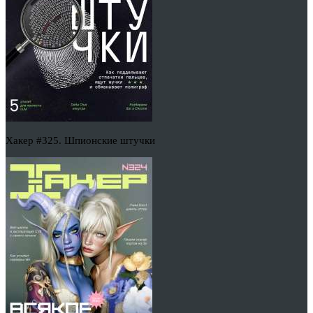
Хакер #325. Шпионские штучки