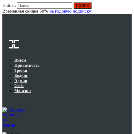
Найти:
Вход
Временная скидка 50%
на годовую подписку
!
Взлом
Приватность
Трюки
Кодинг
Админ
Geek
Магазин
Годовая
подписка
на
Хакер