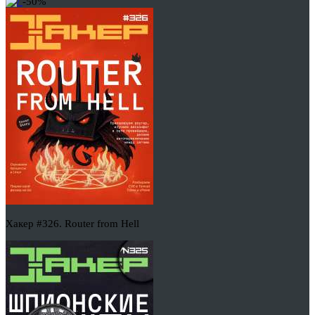
-50%
Хакер #326. Router from Hell