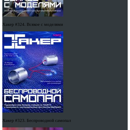
Хакер #324. Всякое с моделями
Хакер #323. Беспроводной самопал