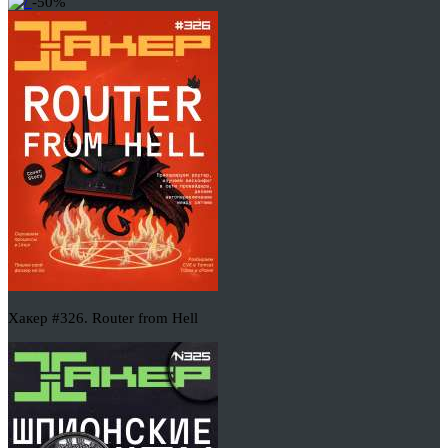
-50%
Хакер #326. Router from Hell