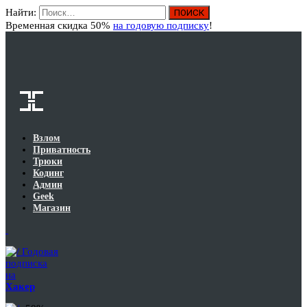
Найти:
Вход
Временная скидка 50%
на годовую подписку
!
Взлом
Приватность
Трюки
Кодинг
Админ
Geek
Магазин
Годовая
подписка
на
Хакер