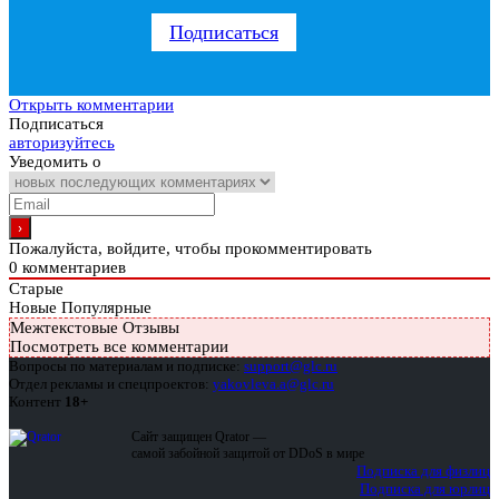
Подписаться
Открыть комментарии
Подписаться
авторизуйтесь
Уведомить о
Пожалуйста, войдите, чтобы прокомментировать
0
комментариев
Старые
Новые
Популярные
Межтекстовые Отзывы
Посмотреть все комментарии
Вопросы по материалам и подписке:
support@glc.ru
Отдел рекламы и спецпроектов:
yakovleva.a@glc.ru
Контент
18+
Сайт защищен Qrator —
самой забойной защитой от DDoS в мире
Подписка для физлиц
Подписка для юрлиц