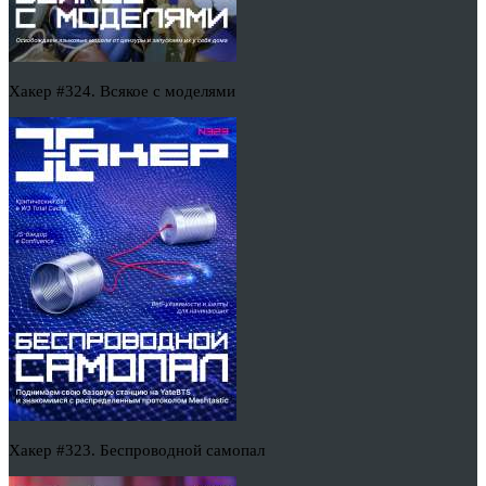
Хакер #324. Всякое с моделями
Хакер #323. Беспроводной самопал