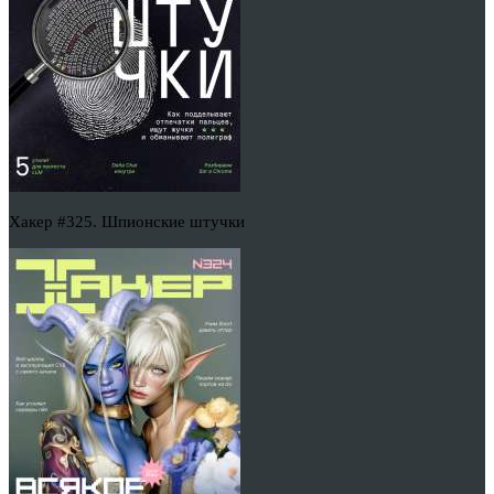
Хакер #325. Шпионские штучки