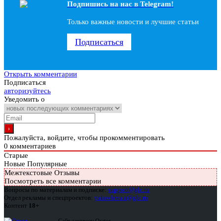
Подпишись на наc в Telegram!
Только важные новости и лучшие статьи
Подписаться
Открыть комментарии
Подписаться
авторизуйтесь
Уведомить о
Пожалуйста, войдите, чтобы прокомментировать
0
комментариев
Старые
Новые
Популярные
Межтекстовые Отзывы
Посмотреть все комментарии
Вопросы по материалам и подписке:
support@glc.ru
Отдел рекламы и спецпроектов:
yakovleva.a@glc.ru
Контент
18+