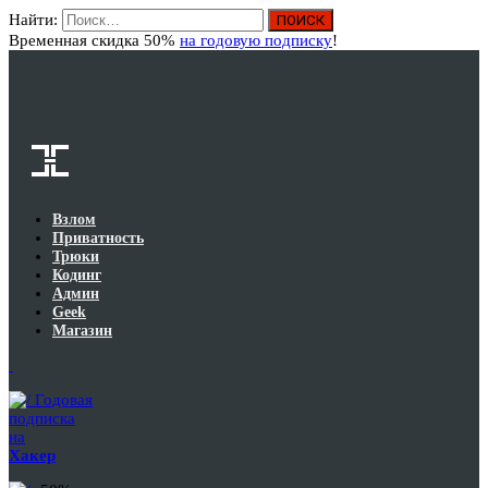
Найти:
Вход
Временная скидка 50%
на годовую подписку
!
Взлом
Приватность
Трюки
Кодинг
Админ
Geek
Магазин
Годовая
подписка
на
Хакер