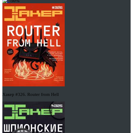
-50%
Хакер #326. Router from Hell