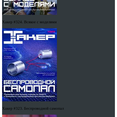
Хакер #324. Всякое с моделями
Хакер #323. Беспроводной самопал