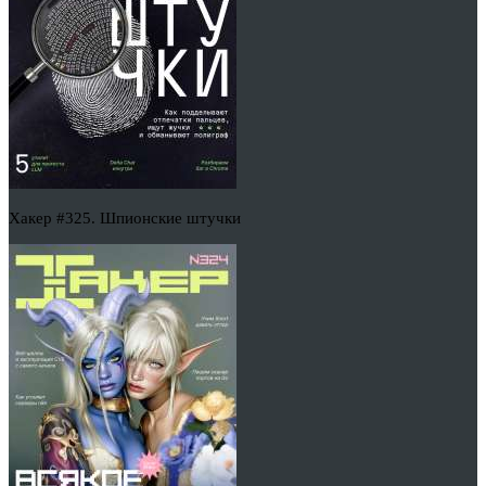
Хакер #325. Шпионские штучки