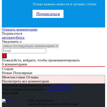
Только важные новости и лучшие статьи
Подписаться
Открыть комментарии
Подписаться
авторизуйтесь
Уведомить о
Пожалуйста, войдите, чтобы прокомментировать
0
комментариев
Старые
Новые
Популярные
Межтекстовые Отзывы
Посмотреть все комментарии
Вопросы по материалам и подписке:
support@glc.ru
Отдел рекламы и спецпроектов:
yakovleva.a@glc.ru
Контент
18+
Сайт защищен Qrator —
самой забойной защитой от DDoS в мире