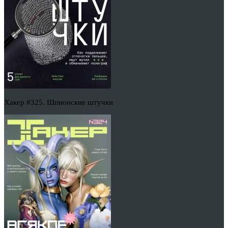
Хакер #325. Шпионские штучки