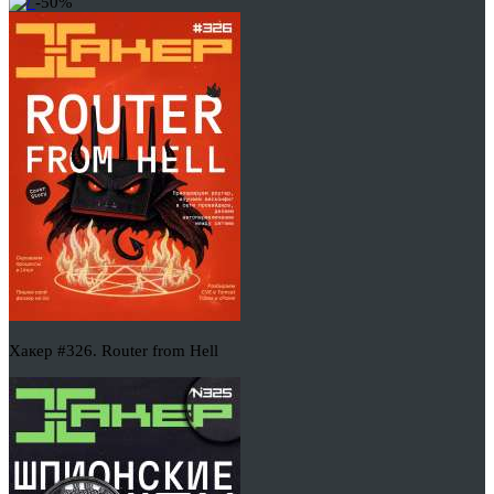
-50%
Хакер #326. Router from Hell