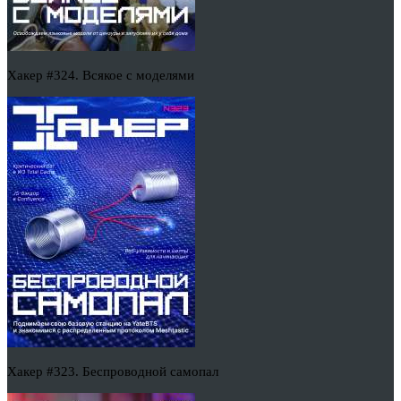
Хакер #324. Всякое с моделями
Хакер #323. Беспроводной самопал