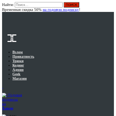
Найти:
Вход
Временная скидка 50%
на годовую подписку
!
Взлом
Приватность
Трюки
Кодинг
Админ
Geek
Магазин
Годовая
подписка
на
Хакер