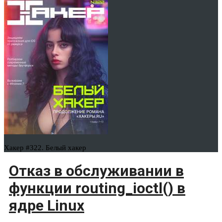
Хакер #322. Белый хакер
Отказ в обслуживании в
функции routing_ioctl() в
ядре Linux