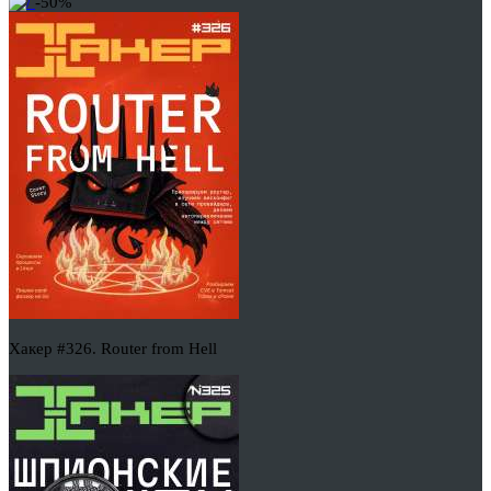
-50%
Хакер #326. Router from Hell