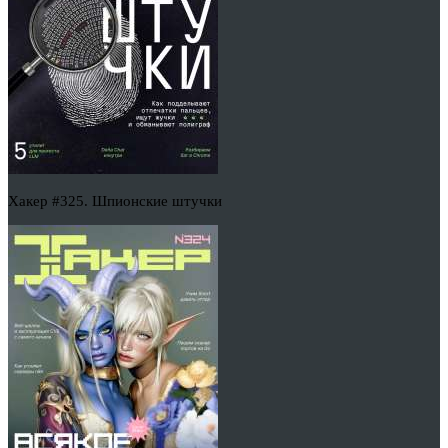
Хакер #325. Шпионские штучки