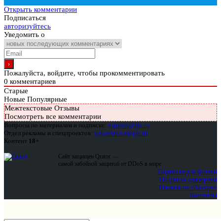
Открыть комментарии
Подписаться
авторизуйтесь
Уведомить о
Пожалуйста, войдите, чтобы прокомментировать
0
комментариев
Старые
Новые
Популярные
Межтекстовые Отзывы
Посмотреть все комментарии
Вопросы по материалам и подписке:
support@glc.ru
Отдел рекламы и спецпроектов:
yakovleva.a@glc.ru
Контент
18+
Сайт защищен Qrator —
самой забойной защитой от DDoS в мире
Подписка для физлиц
Подписка для юрлиц
Реклама на «Хакере»
Контакты