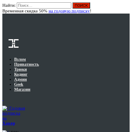
Найти:
Вход
Временная скидка 50%
на годовую подписку
!
Взлом
Приватность
Трюки
Кодинг
Админ
Geek
Магазин
Годовая
подписка
на
Хакер