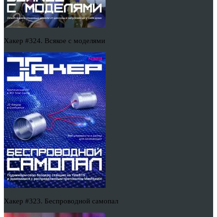
Хакер #324. Всякое с моделями
Хакер #323. Беспроводной самопал