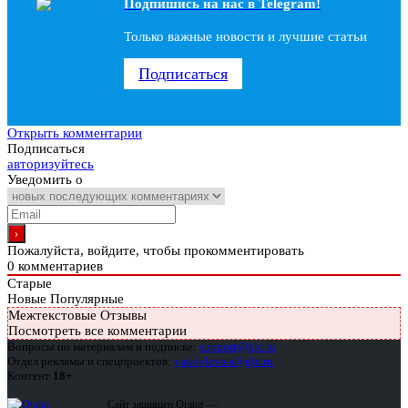
Подпишись на наc в Telegram!
Только важные новости и лучшие статьи
Подписаться
Открыть комментарии
Подписаться
авторизуйтесь
Уведомить о
Пожалуйста, войдите, чтобы прокомментировать
0
комментариев
Старые
Новые
Популярные
Межтекстовые Отзывы
Посмотреть все комментарии
Вопросы по материалам и подписке:
support@glc.ru
Отдел рекламы и спецпроектов:
yakovleva.a@glc.ru
Контент
18+
Сайт защищен Qrator —