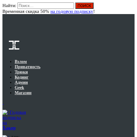
Найти:
Вход
Временная скидка 50%
на годовую подписку
!
Взлом
Приватность
Трюки
Кодинг
Админ
Geek
Магазин
Годовая
подписка
на
Хакер