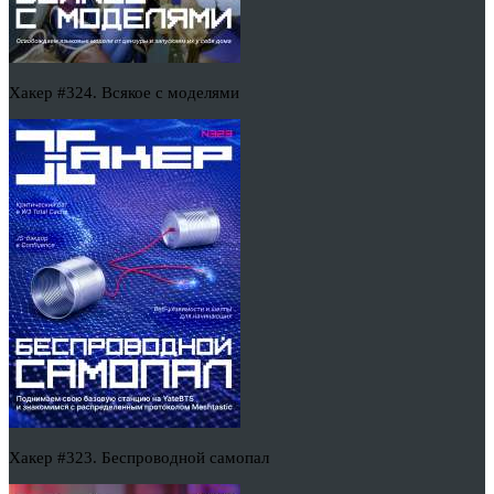
Хакер #324. Всякое с моделями
Хакер #323. Беспроводной самопал