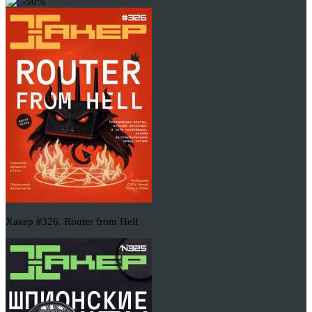
-50%
Хакер #326. Router from Hell