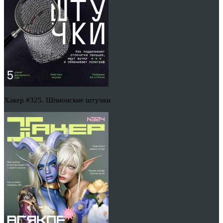
Хакер #325. Шпионские штучки