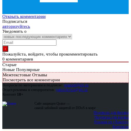
Открыть комментарии
Подписаться
авторизуйтесь
Уведомить о
Пожалуйста, войдите, чтобы прокомментировать
0
комментариев
Старые
Новые
Популярные
Межтекстовые Отзывы
Посмотреть все комментарии
Вопросы по материалам и подписке:
support@glc.ru
Отдел рекламы и спецпроектов:
yakovleva.a@glc.ru
Контент
18+
Сайт защищен Qrator —
самой забойной защитой от DDoS в мире
Подписка для физлиц
Подписка для юрлиц
Реклама на «Хакере»
Контакты