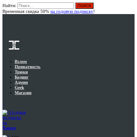
Найти:
Вход
Временная скидка 50%
на годовую подписку
!
Взлом
Приватность
Трюки
Кодинг
Админ
Geek
Магазин
Годовая
подписка
на
Хакер