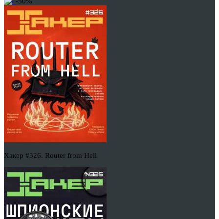
-50%
Хакер #326. Router from Hell