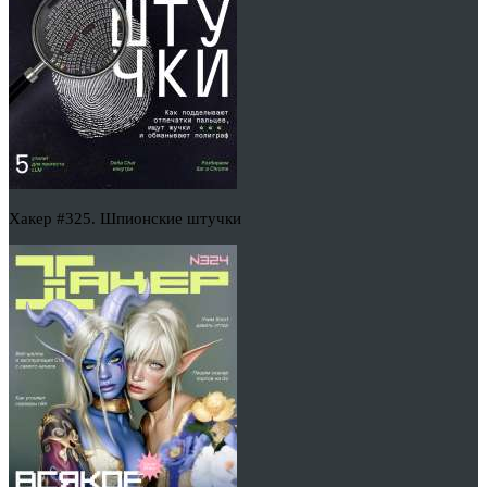
Хакер #325. Шпионские штучки