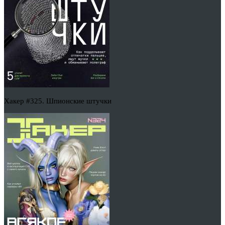
Хакер #325. Шпионские штучки