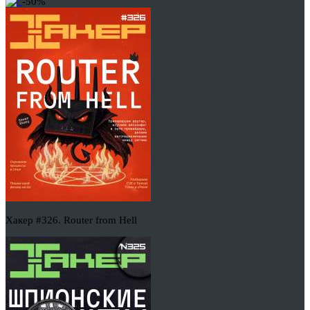
-50%
Хакер #326. Router from Hell