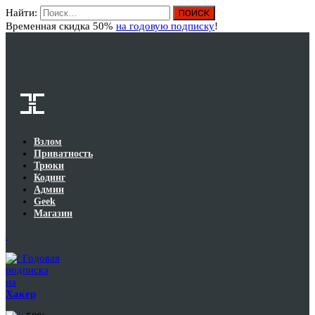
Найти:
Вход
Временная скидка 50%
на годовую подписку
!
Взлом
Приватность
Трюки
Кодинг
Админ
Geek
Магазин
Годовая
подписка
на
Хакер