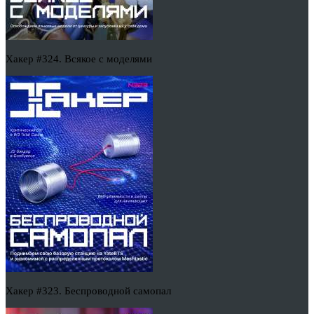
Хакер #324. Всякое с моделями
Хакер #323. Беспроводной самопал