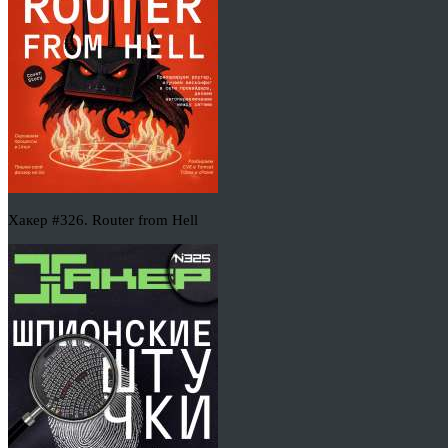
Хакер #326. Router from Hell