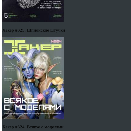
Хакер #325. Шпионские штучки
Хакер #324. Всякое с моделями