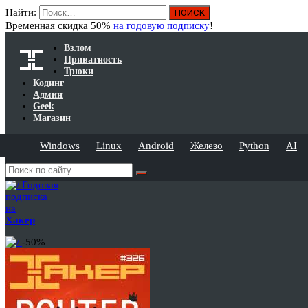
Найти:
Временная скидка 50%
на годовую подписку
!
Взлом
Приватность
Трюки
Кодинг
Админ
Geek
Магазин
Windows
Linux
Android
Железо
Python
AI
Годовая
подписка
на
Хакер
-50%