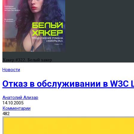
Хакер #322. Белый хакер
Новости
Отказ в обслуживании в W3C 
Анатолий Ализар
14.10.2005
Комментарии
482