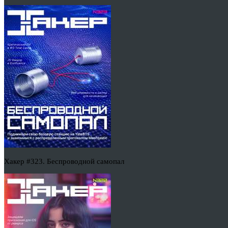
Хакер #323. Беспроводной самопал