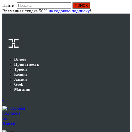
Найти:
Вход
Временная скидка 50%
на годовую подписку
!
Взлом
Приватность
Трюки
Кодинг
Админ
Geek
Магазин
Годовая
подписка
на
Хакер