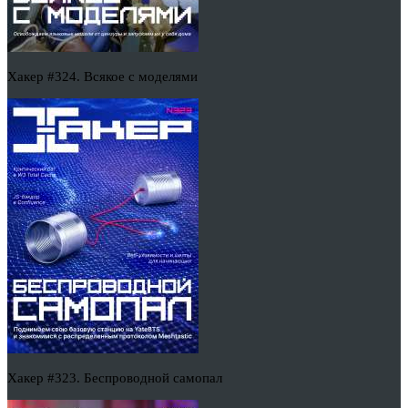
Хакер #324. Всякое с моделями
Хакер #323. Беспроводной самопал