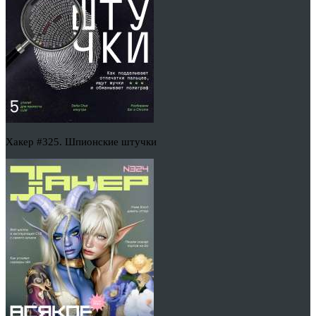
Хакер #325. Шпионские штучки