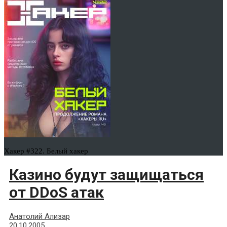
Хакер #322. Белый хакер
Казино будут защищаться
от DDoS атак
Анатолий Ализар
20.10.2005