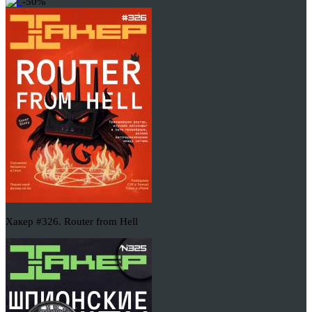
-50%
Хакер #326. Router from Hell