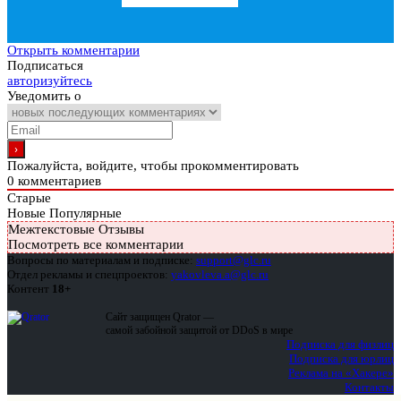
Открыть комментарии
Подписаться
авторизуйтесь
Уведомить о
Пожалуйста, войдите, чтобы прокомментировать
0
комментариев
Старые
Новые
Популярные
Межтекстовые Отзывы
Посмотреть все комментарии
Вопросы по материалам и подписке:
support@glc.ru
Отдел рекламы и спецпроектов:
yakovleva.a@glc.ru
Контент
18+
Сайт защищен Qrator —
самой забойной защитой от DDoS в мире
Подписка для физлиц
Подписка для юрлиц
Реклама на «Хакере»
Контакты