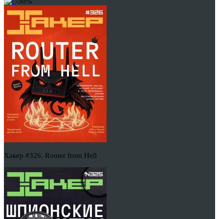
-50%
Хакер #326. Router from Hell