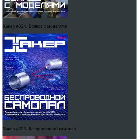
Хакер #324. Всякое с моделями
Хакер #323. Беспроводной самопал