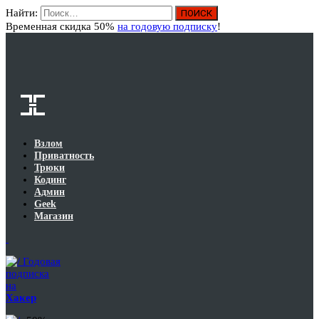
Найти:
Вход
Временная скидка 50%
на годовую подписку
!
Взлом
Приватность
Трюки
Кодинг
Админ
Geek
Магазин
Годовая
подписка
на
Хакер