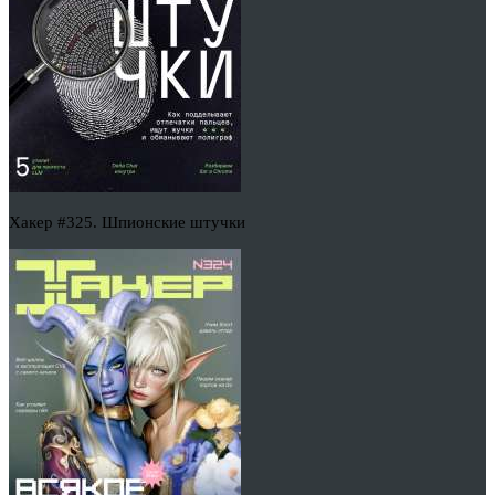
Хакер #325. Шпионские штучки