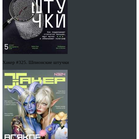
Хакер #325. Шпионские штучки