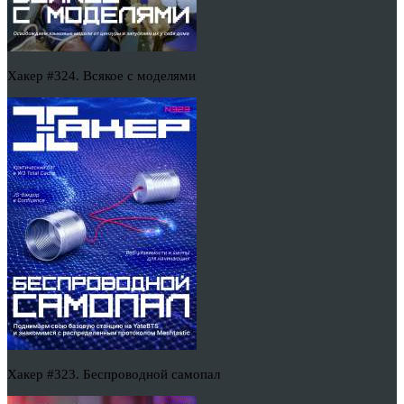
Хакер #324. Всякое с моделями
Хакер #323. Беспроводной самопал