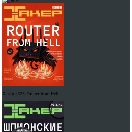
-50%
Хакер #326. Router from Hell