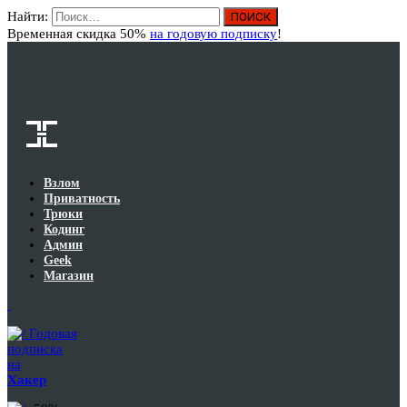
Найти:
Вход
Временная скидка 50%
на годовую подписку
!
Взлом
Приватность
Трюки
Кодинг
Админ
Geek
Магазин
Годовая
подписка
на
Хакер