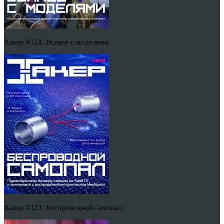
Хакер #324. Всякое с моделями
Хакер #323. Беспроводной самопал