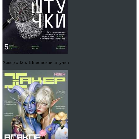
Хакер #325. Шпионские штучки