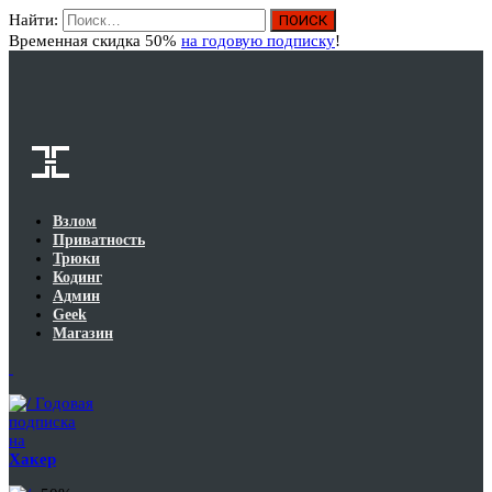
Найти:
Вход
Временная скидка 50%
на годовую подписку
!
Взлом
Приватность
Трюки
Кодинг
Админ
Geek
Магазин
Годовая
подписка
на
Хакер