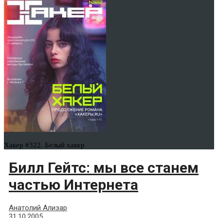
Хакер #322. Белый хакер
Билл Гейтс: мы все станем
частью Интернета
Анатолий Ализар
31.10.2005