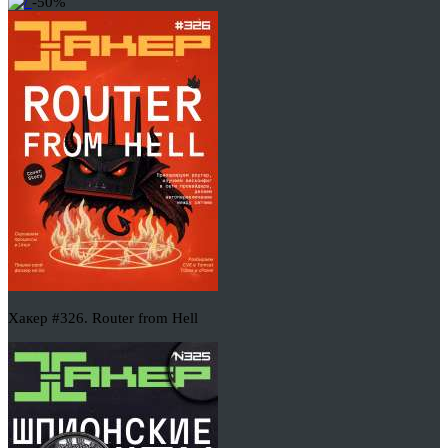
-50%
Хакер #326. Router from Hell