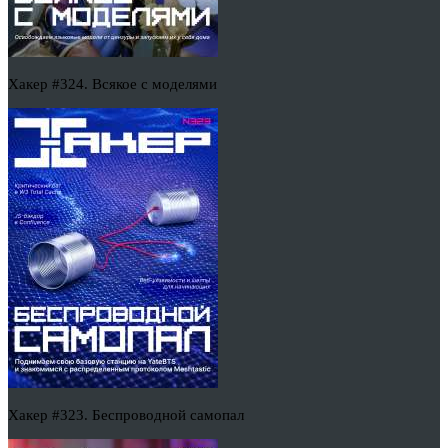
Хакер #324. Всякое с моделями
Хакер #323. Беспроводной самопал