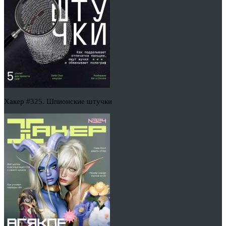
Хакер #325. Шпионские штучки