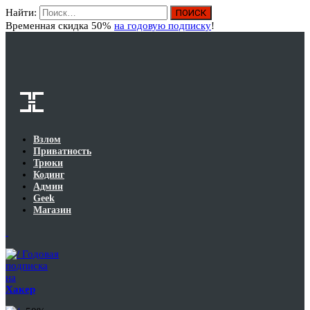
Найти:
Вход
Временная скидка 50%
на годовую подписку
!
Взлом
Приватность
Трюки
Кодинг
Админ
Geek
Магазин
Годовая
подписка
на
Хакер