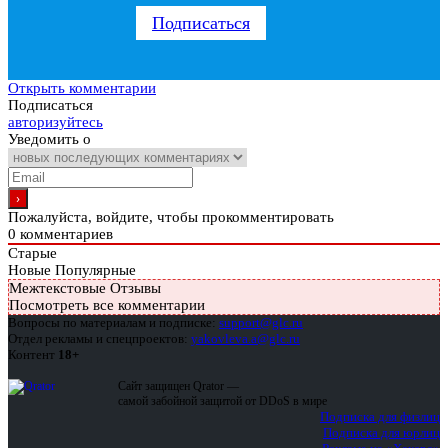
Подписаться
Открыть комментарии
Подписаться
авторизуйтесь
Уведомить о
Пожалуйста, войдите, чтобы прокомментировать
0
комментариев
Старые
Новые
Популярные
Межтекстовые Отзывы
Посмотреть все комментарии
Вопросы по материалам и подписке:
support@glc.ru
Отдел рекламы и спецпроектов:
yakovleva.a@glc.ru
Контент
18+
Сайт защищен Qrator —
самой забойной защитой от DDoS в мире
Подписка для физлиц
Подписка для юрлиц