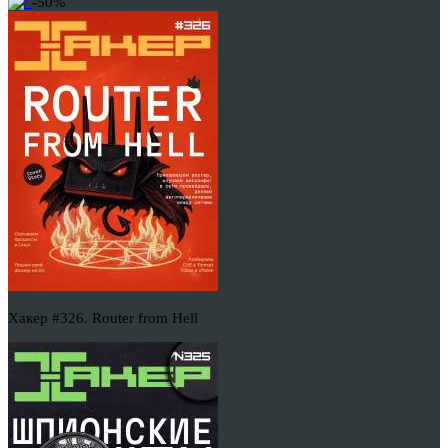
-50%
Хакер #326. Router from Hell