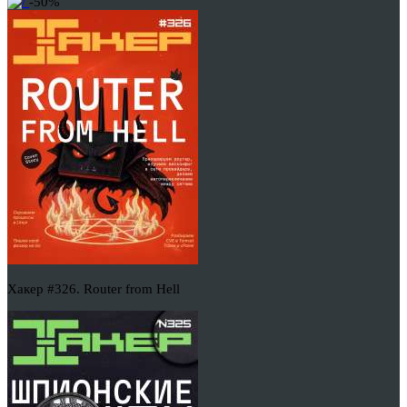
-50%
Хакер #326. Router from Hell