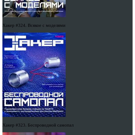
Хакер #324. Всякое с моделями
Хакер #323. Беспроводной самопал