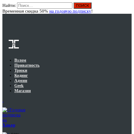
Найти:
Вход
Временная скидка 50%
на годовую подписку
!
Взлом
Приватность
Трюки
Кодинг
Админ
Geek
Магазин
Годовая
подписка
на
Хакер