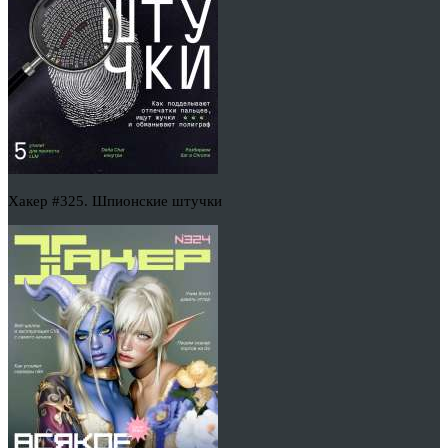
Хакер #325. Шпионские штучки