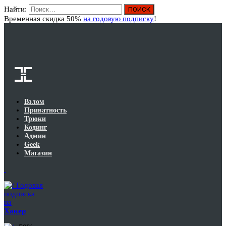
Найти:
Вход
Временная скидка 50%
на годовую подписку
!
Взлом
Приватность
Трюки
Кодинг
Админ
Geek
Магазин
Годовая
подписка
на
Хакер