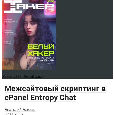
Хакер #322. Белый хакер
Межсайтовый скриптинг в
cPanel Entropy Chat
Анатолий Ализар
07.11.2005