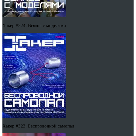
Хакер #324. Всякое с моделями
Хакер #323. Беспроводной самопал