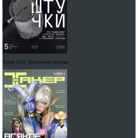
Хакер #325. Шпионские штучки