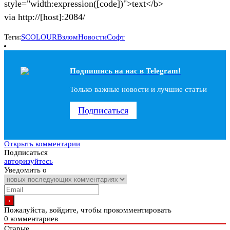
style="width:expression([code])">text</b>
via http://[host]:2084/
Теги:
SCOLOUR
Взлом
Новости
Софт
Подпишись на наc в Telegram!
Только важные новости и лучшие статьи
Подписаться
Открыть комментарии
Подписаться
авторизуйтесь
Уведомить о
Пожалуйста, войдите, чтобы прокомментировать
0
комментариев
Старые