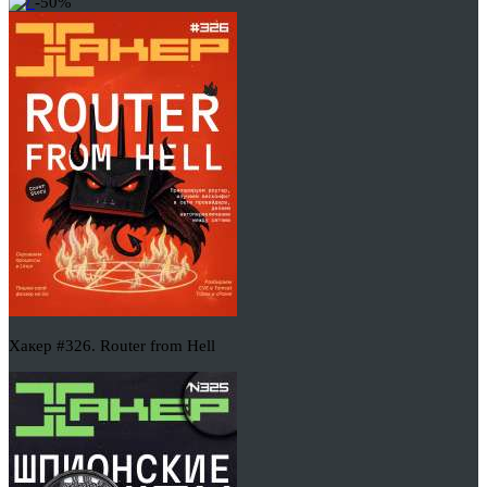
-50%
Хакер #326. Router from Hell