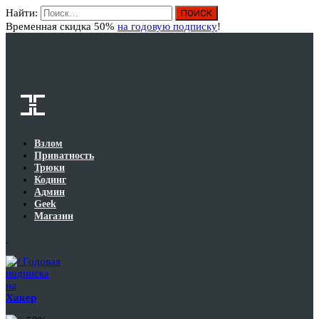
Найти:
Вход
Временная скидка 50%
на годовую подписку
!
Взлом
Приватность
Трюки
Кодинг
Админ
Geek
Магазин
Годовая
подписка
на
Хакер