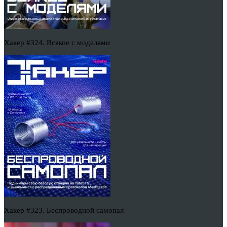
Хакер #324. Всякое с моделями
Хакер #323. Беспроводной самопал