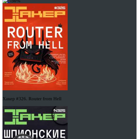
-50%
Хакер #326. Router from Hell