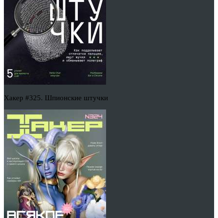
Хакер #325. Шпионские штучки