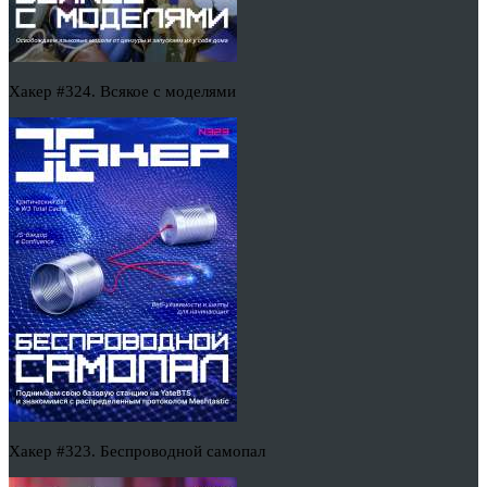
Хакер #324. Всякое с моделями
Хакер #323. Беспроводной самопал