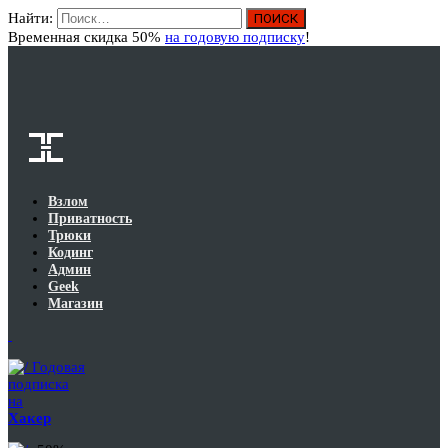
Найти:
Вход
Временная скидка 50%
на годовую подписку
!
Взлом
Приватность
Трюки
Кодинг
Админ
Geek
Магазин
Годовая
подписка
на
Хакер