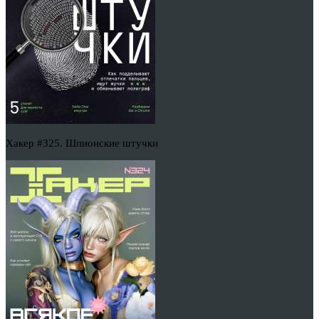
Хакер #325. Шпионские штучки