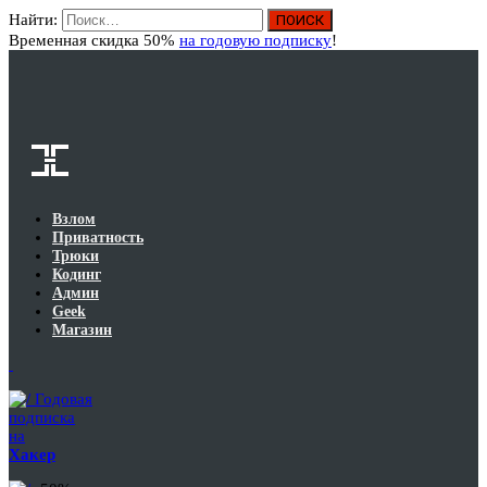
Найти:
Вход
Временная скидка 50%
на годовую подписку
!
Взлом
Приватность
Трюки
Кодинг
Админ
Geek
Магазин
Годовая
подписка
на
Хакер