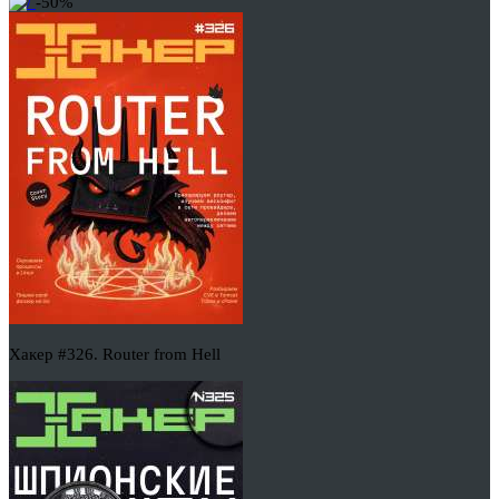
-50%
Хакер #326. Router from Hell