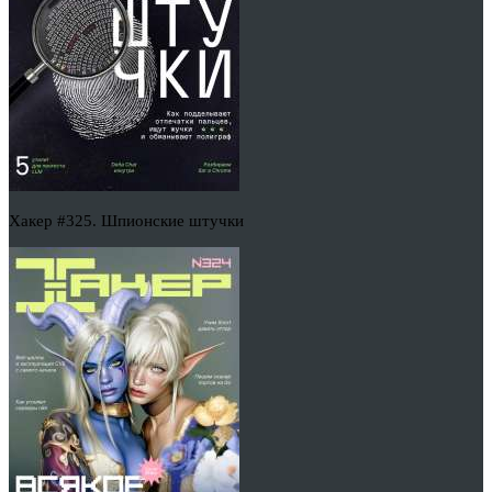
Хакер #325. Шпионские штучки