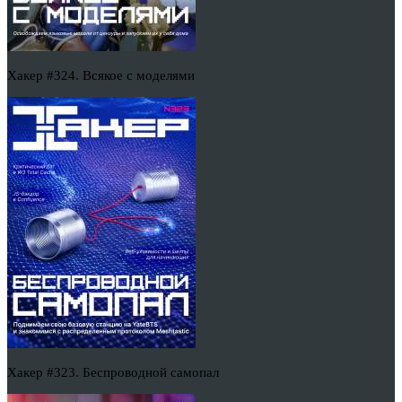
Хакер #324. Всякое с моделями
Хакер #323. Беспроводной самопал