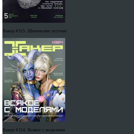
Хакер #325. Шпионские штучки
Хакер #324. Всякое с моделями