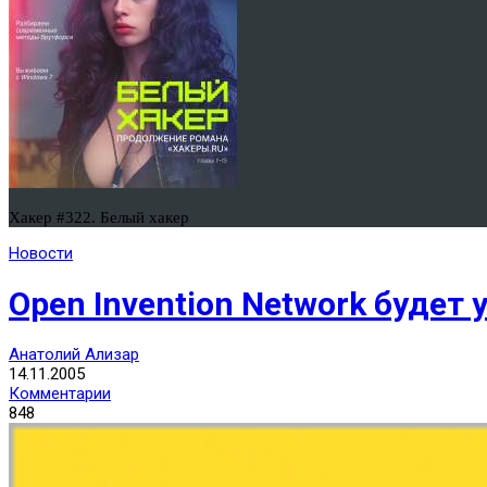
Хакер #322. Белый хакер
Новости
Open Invention Network будет
Анатолий Ализар
14.11.2005
Комментарии
848