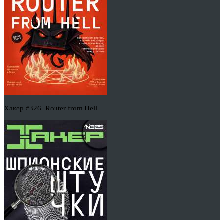
Хакер #326. Router from Hell