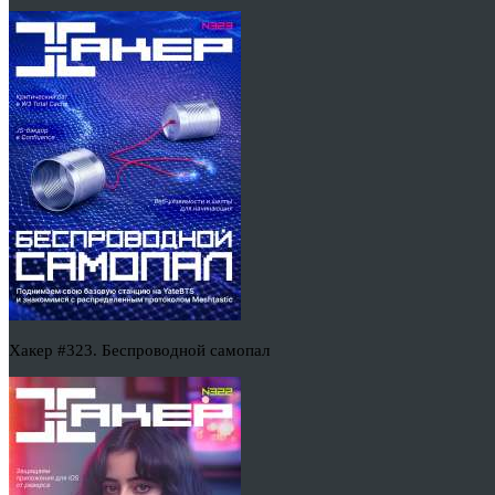
Хакер #323. Беспроводной самопал