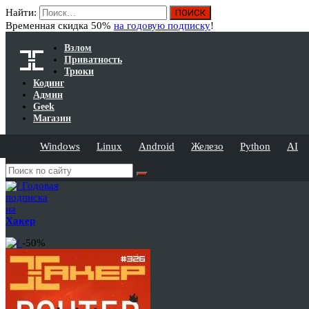
Найти:
Временная скидка 50%
на годовую подписку
!
Взлом
Приватность
Трюки
Кодинг
Админ
Geek
Магазин
Windows
Linux
Android
Железо
Python
AI
Годовая
подписка
на
Хакер
-50%