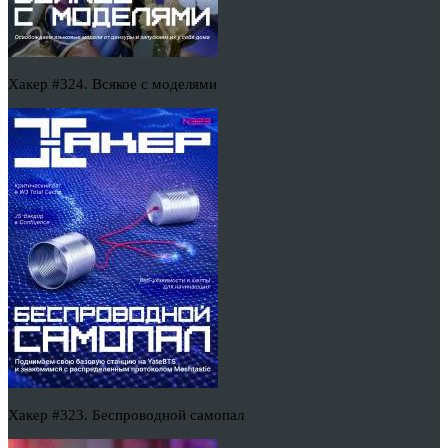
Хакер #324. Всякое с моделями
Хакер #323. Беспроводной самопал