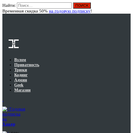
Найти:
Вход
Временная скидка 50%
на годовую подписку
!
Взлом
Приватность
Трюки
Кодинг
Админ
Geek
Магазин
Годовая
подписка
на
Хакер