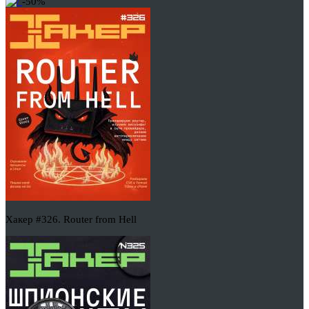
-50%
Хакер #326. Router from Hell