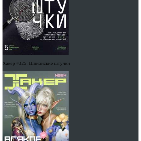
Хакер #325. Шпионские штучки