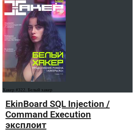
Хакер #322. Белый хакер
EkinBoard SQL Injection /
Command Execution
эксплоит