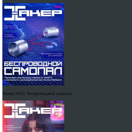
Хакер #323. Беспроводной самопал