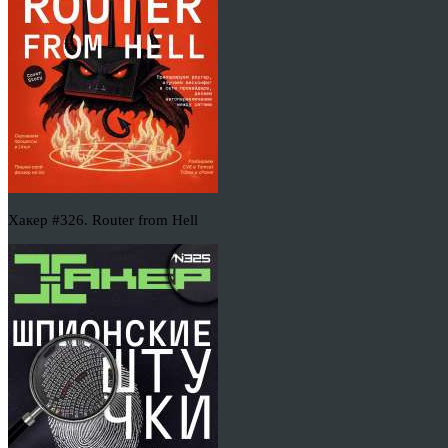
Хакер #326. Router from Hell