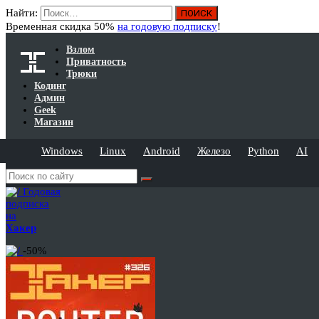
Найти:
Временная скидка 50%
на годовую подписку
!
Взлом
Приватность
Трюки
Кодинг
Админ
Geek
Магазин
Windows
Linux
Android
Железо
Python
AI
Годовая
подписка
на
Хакер
-50%