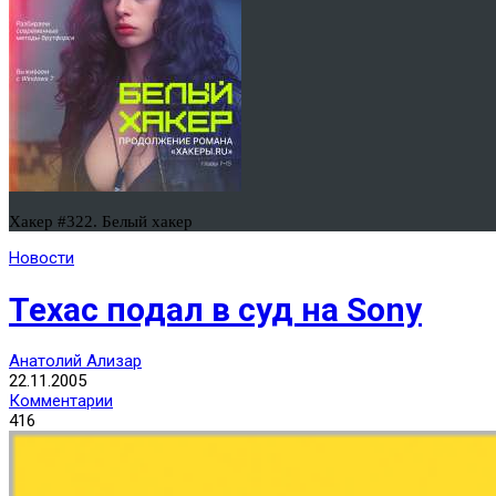
Хакер #322. Белый хакер
Новости
Техас подал в суд на Sony
Анатолий Ализар
22.11.2005
Комментарии
416