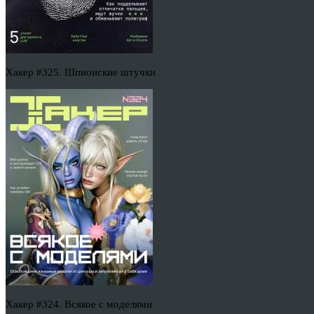
Хакер #325. Шпионские штучки
Хакер #324. Всякое с моделями