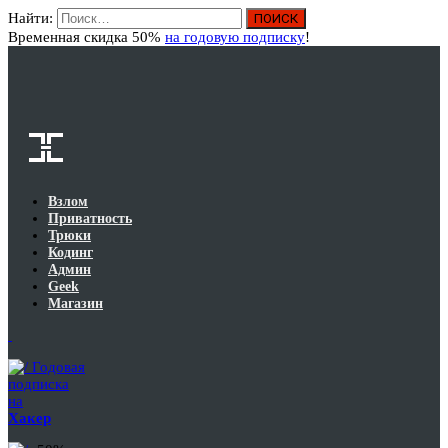
Найти:
Вход
Временная скидка 50%
на годовую подписку
!
Взлом
Приватность
Трюки
Кодинг
Админ
Geek
Магазин
Годовая
подписка
на
Хакер