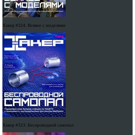
Хакер #324. Всякое с моделями
Хакер #323. Беспроводной самопал