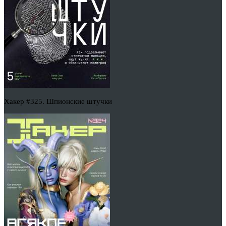
Хакер #325. Шпионские штучки