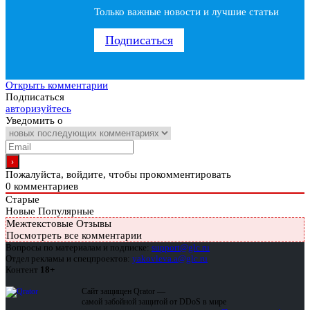
Только важные новости и лучшие статьи
Подписаться
Открыть комментарии
Подписаться
авторизуйтесь
Уведомить о
Пожалуйста, войдите, чтобы прокомментировать
0
комментариев
Старые
Новые
Популярные
Межтекстовые Отзывы
Посмотреть все комментарии
Вопросы по материалам и подписке:
support@glc.ru
Отдел рекламы и спецпроектов:
yakovleva.a@glc.ru
Контент
18+
Сайт защищен Qrator —
самой забойной защитой от DDoS в мире