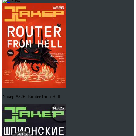
-50%
Хакер #326. Router from Hell