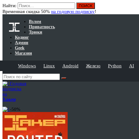
Найти:
Временная скидка 50%
на годовую подписку
!
Взлом
Приватность
Трюки
Кодинг
Админ
Geek
Магазин
Windows
Linux
Android
Железо
Python
AI
Годовая
подписка
на
Хакер
-50%