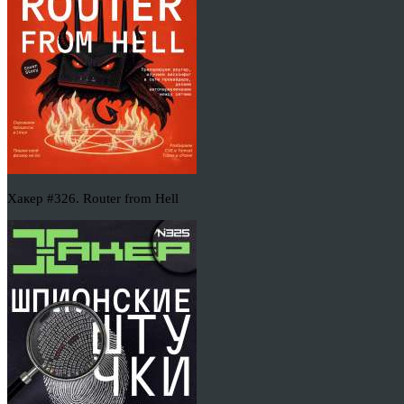
Хакер #326. Router from Hell