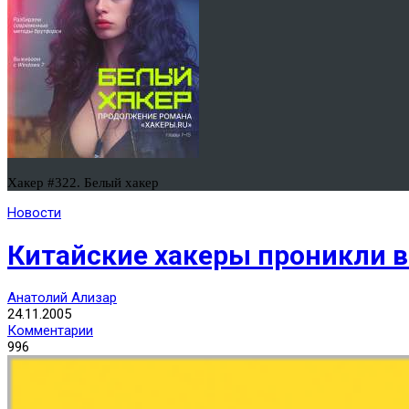
Хакер #322. Белый хакер
Новости
Китайские хакеры проникли 
Анатолий Ализар
24.11.2005
Комментарии
996