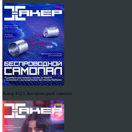
Хакер #323. Беспроводной самопал