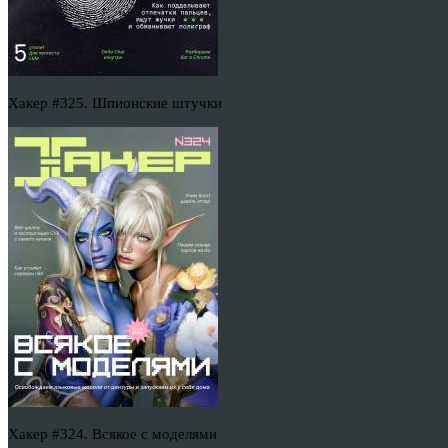
Хакер #325. Шпионские штучки
Хакер #324. Всякое с моделями