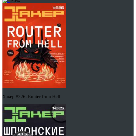
-50%
Хакер #326. Router from Hell