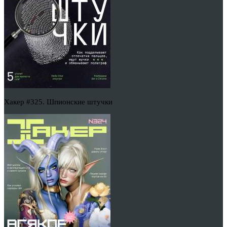
Хакер #325. Шпионские штучки