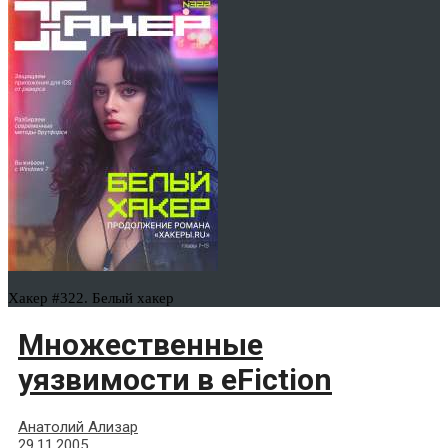
Хакер #322. Белый хакер
Множественные
уязвимости в eFiction
Анатолий Ализар
29.11.2005