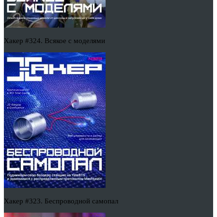
Хакер #324. Всякое с моделями
Хакер #323. Беспроводной самопал