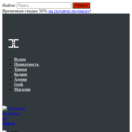
Найти:
Вход
Временная скидка 50%
на годовую подписку
!
Взлом
Приватность
Трюки
Кодинг
Админ
Geek
Магазин
Годовая
подписка
на
Хакер