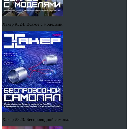
Хакер #324. Всякое с моделями
Хакер #323. Беспроводной самопал