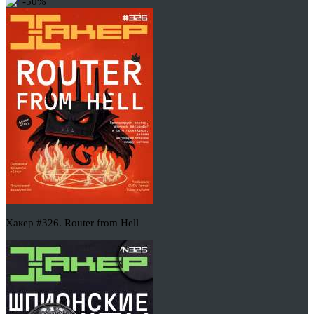
-50%
Хакер #326. Router from Hell