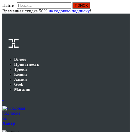
Найти:
Вход
Временная скидка 50%
на годовую подписку
!
Взлом
Приватность
Трюки
Кодинг
Админ
Geek
Магазин
Годовая
подписка
на
Хакер