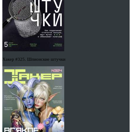
Хакер #325. Шпионские штучки