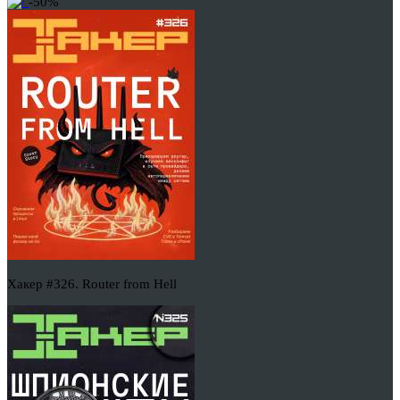
-50%
Хакер #326. Router from Hell