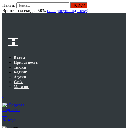
Найти:
Вход
Временная скидка 50%
на годовую подписку
!
Взлом
Приватность
Трюки
Кодинг
Админ
Geek
Магазин
Годовая
подписка
на
Хакер