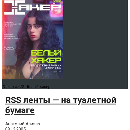
Хакер #322. Белый хакер
RSS ленты — на туалетной
бумаге
Анатолий Ализар
09.12.2005