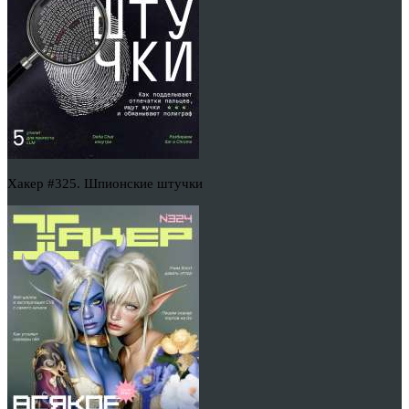
Хакер #325. Шпионские штучки