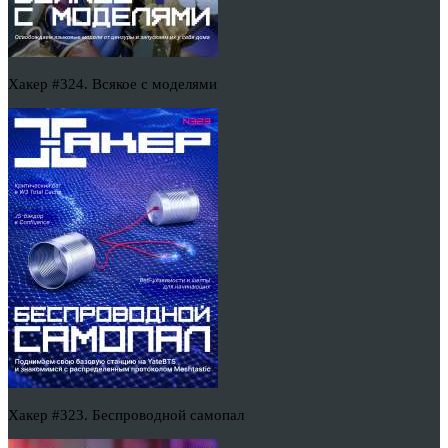
Хакер #324. Всякое с моделями
Хакер #323. Беспроводной самопал