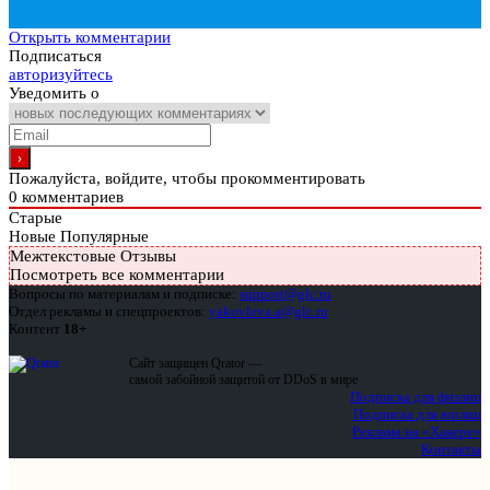
Открыть комментарии
Подписаться
авторизуйтесь
Уведомить о
Пожалуйста, войдите, чтобы прокомментировать
0
комментариев
Старые
Новые
Популярные
Межтекстовые Отзывы
Посмотреть все комментарии
Вопросы по материалам и подписке:
support@glc.ru
Отдел рекламы и спецпроектов:
yakovleva.a@glc.ru
Контент
18+
Сайт защищен Qrator —
самой забойной защитой от DDoS в мире
Подписка для физлиц
Подписка для юрлиц
Реклама на «Хакере»
Контакты