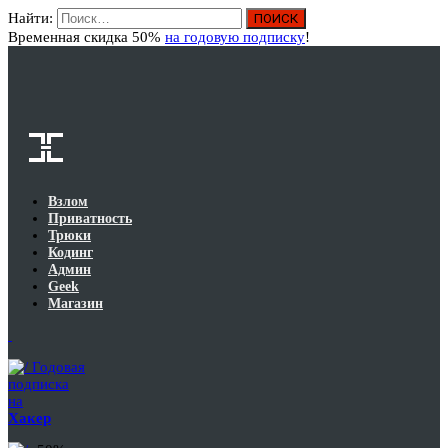
Найти:
Вход
Временная скидка 50%
на годовую подписку
!
Взлом
Приватность
Трюки
Кодинг
Админ
Geek
Магазин
Годовая
подписка
на
Хакер