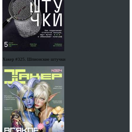
Хакер #325. Шпионские штучки