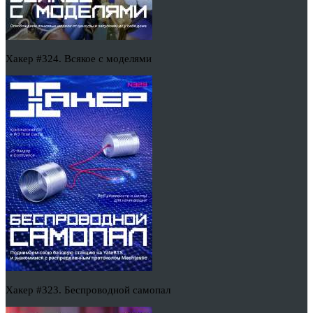
Хакер #324. Всякое с моделями
Хакер #323. Беспроводной самопал