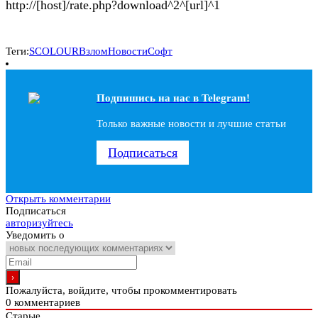
http://[host]/rate.php?download^2^[url]^1
Теги:
SCOLOUR
Взлом
Новости
Софт
Подпишись на наc в Telegram!
Только важные новости и лучшие статьи
Подписаться
Открыть комментарии
Подписаться
авторизуйтесь
Уведомить о
Пожалуйста, войдите, чтобы прокомментировать
0
комментариев
Старые