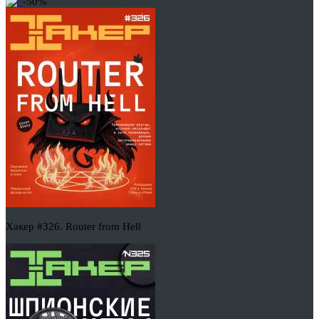
-50%
Хакер #326. Router from Hell