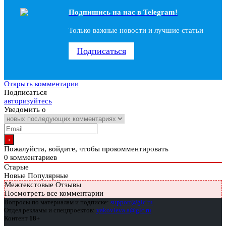
Подпишись на наc в Telegram!
Только важные новости и лучшие статьи
Подписаться
Открыть комментарии
Подписаться
авторизуйтесь
Уведомить о
Пожалуйста, войдите, чтобы прокомментировать
0
комментариев
Старые
Новые
Популярные
Межтекстовые Отзывы
Посмотреть все комментарии
Вопросы по материалам и подписке:
support@glc.ru
Отдел рекламы и спецпроектов:
yakovleva.a@glc.ru
Контент
18+