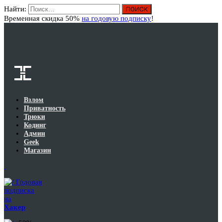
Найти:
Вход
Временная скидка 50%
на годовую подписку
!
Взлом
Приватность
Трюки
Кодинг
Админ
Geek
Магазин
Годовая
подписка
на
Хакер