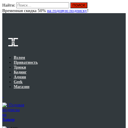
Найти:
Вход
Временная скидка 50%
на годовую подписку
!
Взлом
Приватность
Трюки
Кодинг
Админ
Geek
Магазин
Годовая
подписка
на
Хакер