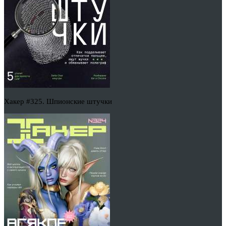
Хакер #325. Шпионские штучки