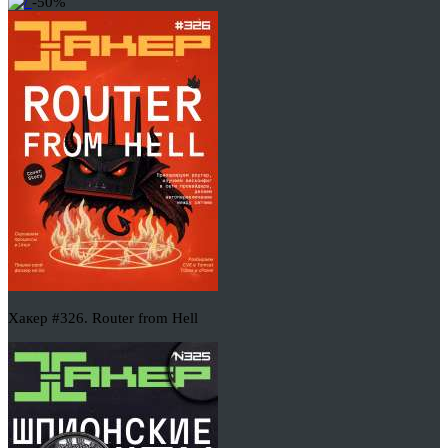
-50%
Хакер #326. Router from Hell