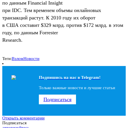
по данным Financial Insight
при IDC. Тем временем объемы онлайновых
транзакций растут. К 2010 году их оборот
в США составит $329 млрд. против $172 млрд. в этом
году, по данным Forrester
Research.
Теги:
Взлом
Новости
Подпишись на наc в Telegram!
Только важные новости и лучшие статьи
Подписаться
Открыть комментарии
Подписаться
авторизуйтесь