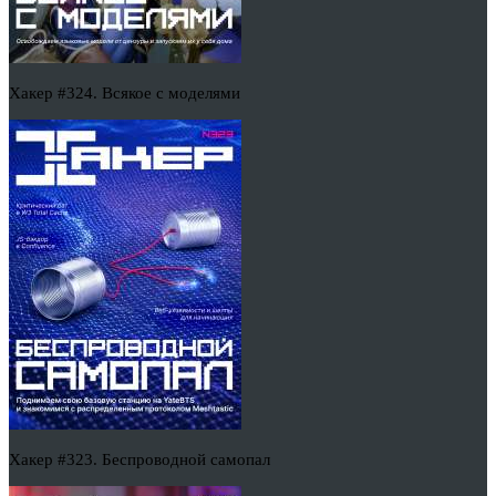
Хакер #324. Всякое с моделями
Хакер #323. Беспроводной самопал