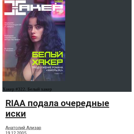
Хакер #322. Белый хакер
RIAA подала очередные
иски
Анатолий Ализар
19.12.2005