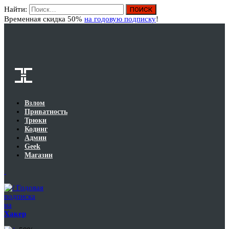
Найти:
Вход
Временная скидка 50%
на годовую подписку
!
Взлом
Приватность
Трюки
Кодинг
Админ
Geek
Магазин
Годовая
подписка
на
Хакер