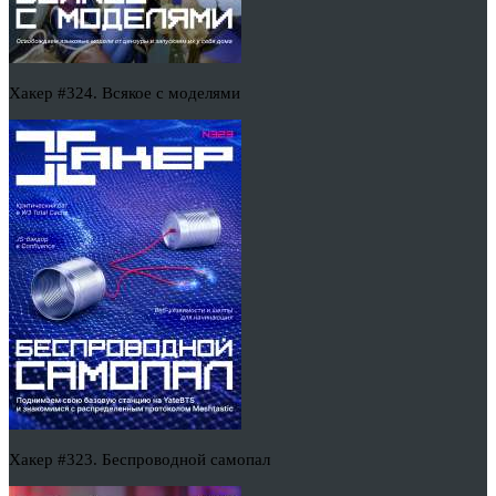
Хакер #324. Всякое с моделями
Хакер #323. Беспроводной самопал