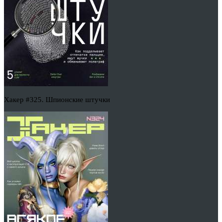
Хакер #325. Шпионские штучки