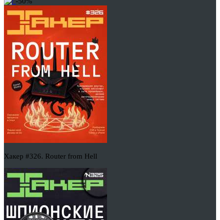
-50%
Хакер #326. Router from Hell