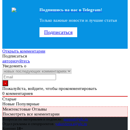
Подпишись на наc в Telegram!
Только важные новости и лучшие статьи
Подписаться
Открыть комментарии
Подписаться
авторизуйтесь
Уведомить о
Пожалуйста, войдите, чтобы прокомментировать
0
комментариев
Старые
Новые
Популярные
Межтекстовые Отзывы
Посмотреть все комментарии
Вопросы по материалам и подписке:
support@glc.ru
Отдел рекламы и спецпроектов:
yakovleva.a@glc.ru
Контент
18+