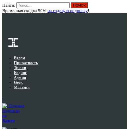
Найти:
Вход
Временная скидка 50%
на годовую подписку
!
Взлом
Приватность
Трюки
Кодинг
Админ
Geek
Магазин
Годовая
подписка
на
Хакер