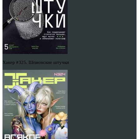
Хакер #325. Шпионские штучки