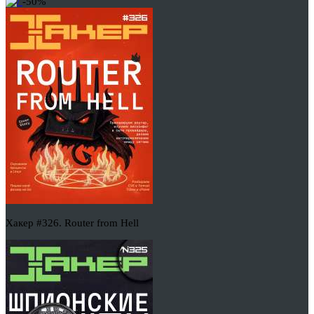
-50%
Хакер #326. Router from Hell