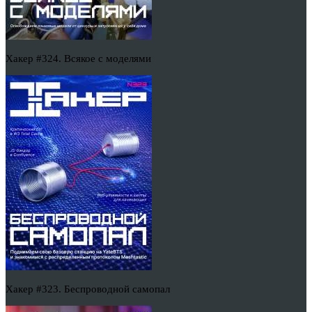
Хакер #324. Всякое с моделями
Хакер #323. Беспроводной самопал