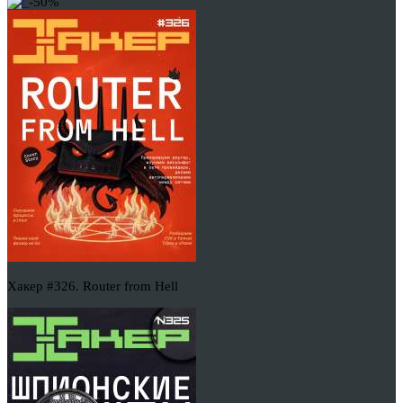
-50%
Хакер #326. Router from Hell