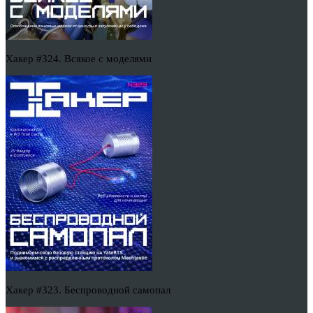
Хакер #324. Всякое с моделями
Хакер #323. Беспроводной самопал