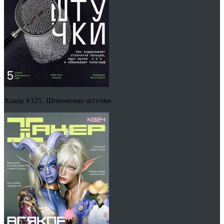
Хакер #325. Шпионские штучки