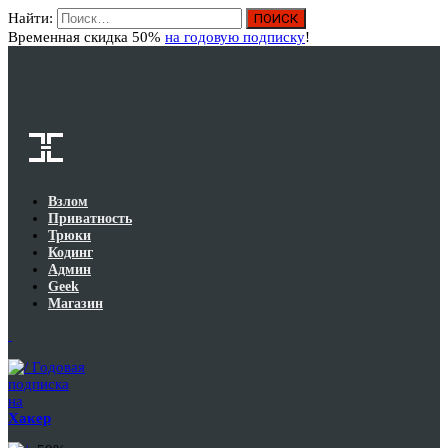
Найти:
Вход
Временная скидка 50%
на годовую подписку
!
Взлом
Приватность
Трюки
Кодинг
Админ
Geek
Магазин
Годовая
подписка
на
Хакер