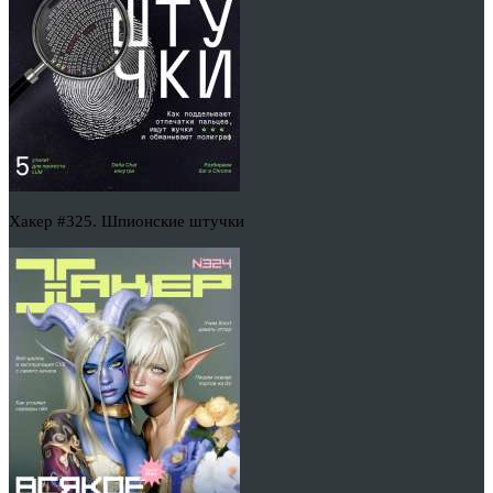
Хакер #325. Шпионские штучки