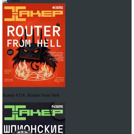
-50%
Хакер #326. Router from Hell