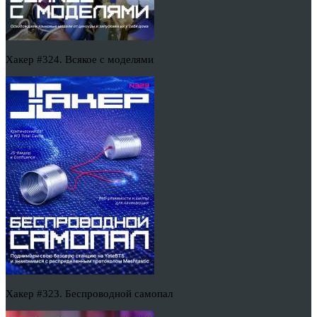
Хакер #324. Всякое с моделями
Хакер #323. Беспроводной самопал