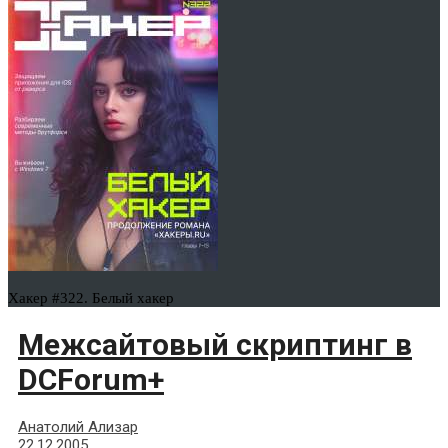
Хакер #322. Белый хакер
Межсайтовый скриптинг в
DCForum+
Анатолий Ализар
22.12.2005