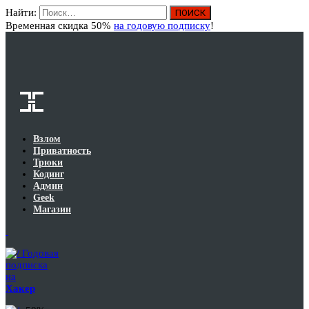
Найти:
Вход
Временная скидка 50%
на годовую подписку
!
Взлом
Приватность
Трюки
Кодинг
Админ
Geek
Магазин
Годовая
подписка
на
Хакер