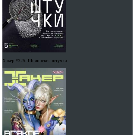
Хакер #325. Шпионские штучки