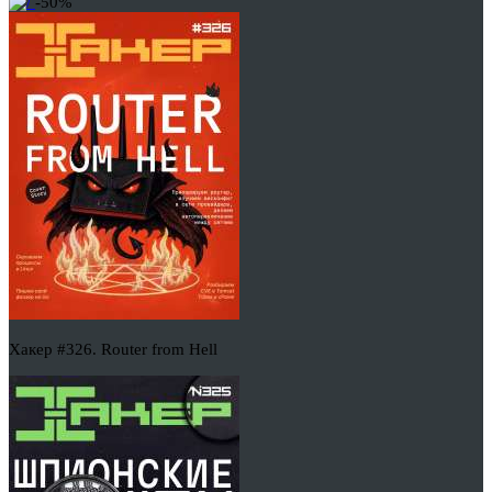
-50%
Хакер #326. Router from Hell