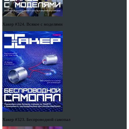
Хакер #324. Всякое с моделями
Хакер #323. Беспроводной самопал