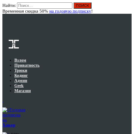
Найти:
Вход
Временная скидка 50%
на годовую подписку
!
Взлом
Приватность
Трюки
Кодинг
Админ
Geek
Магазин
Годовая
подписка
на
Хакер