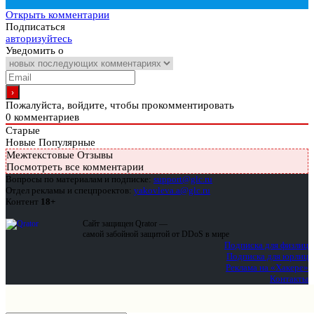
Открыть комментарии
Подписаться
авторизуйтесь
Уведомить о
Пожалуйста, войдите, чтобы прокомментировать
0
комментариев
Старые
Новые
Популярные
Межтекстовые Отзывы
Посмотреть все комментарии
Вопросы по материалам и подписке:
support@glc.ru
Отдел рекламы и спецпроектов:
yakovleva.a@glc.ru
Контент
18+
Сайт защищен Qrator —
самой забойной защитой от DDoS в мире
Подписка для физлиц
Подписка для юрлиц
Реклама на «Хакере»
Контакты