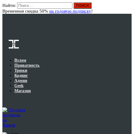
Найти:
Вход
Временная скидка 50%
на годовую подписку
!
Взлом
Приватность
Трюки
Кодинг
Админ
Geek
Магазин
Годовая
подписка
на
Хакер