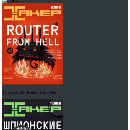
-50%
Хакер #326. Router from Hell