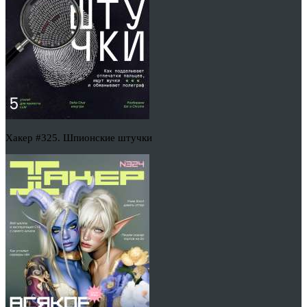
Хакер #325. Шпионские штучки