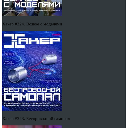
Хакер #324. Всякое с моделями
Хакер #323. Беспроводной самопал